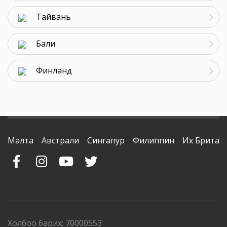
Тайвань
Бали
Финланд
Малта
Австрали
Сингапур
Филиппин
Их Британ
Холбоо барих: 70000553