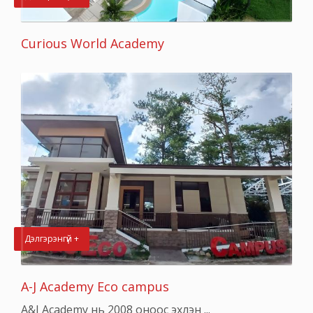
Curious World Academy
Дэлгэрэнгүй +
A-J Academy Eco campus
A&J Academy нь 2008 оноос эхлэн ...