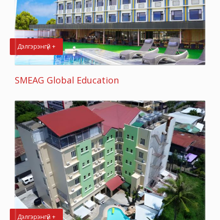
Дэлгэрэнгүй +
SMEAG Global Education
Дэлгэрэнгүй +