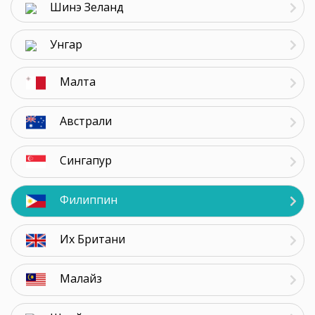
Шинэ Зеланд
Унгар
Малта
Австрали
Сингапур
Филиппин
Их Британи
Малайз