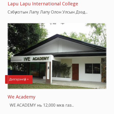
Lapu Lapu International College
Сэбү хотын Лапу Лапу Олон Улсын Дээд...
Дэлгэрэнгүй +
We Academy
WE ACADEMY нь 12,000 мкв газ...