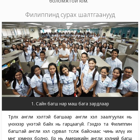
боломжтой юм.
Филиппинд сурах шалтгаанууд
1. Сайн багш нар маш бага зардлаар
Төрөлх англи хэлтэй багшаар англи хэл заалгуулах нь
үнэхээр үнэтэй байх нь гарцаагүй. Гэхдээ та Филиппин
багштай англи хэл сурвал төсөөлж байснаас чинь илүү их
мөнгө хэмнэх болно. Ер нь Америкийн англи хэлний багш