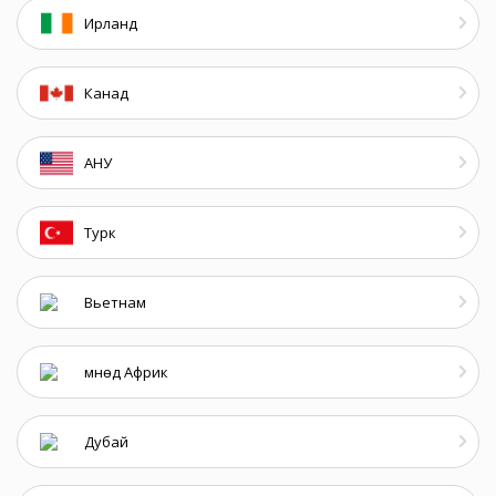
Ирланд
Канад
АНУ
Турк
Вьетнам
Өмнөд Африк
Дубай