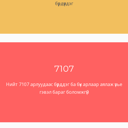
бүрдүүлдэг
7107
Нийт 7107 арлуудаас бүрддэг ба бүх арлаар аялаж үзье
гэвэл бараг боломжгүй