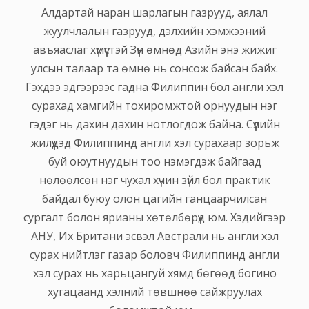
Алдартай наран шарлагын газрууд, аялал
жуулчлалын газрууд, дэлхийн хэмжээний
авъяаслаг хүмүүстэй Зүүн өмнөд Азийн энэ жижиг
улсын талаар та өмнө нь сонсож байсан байх.
Гэхдээ эдгээрээс гадна Филиппин бол англи хэл
сурахад хамгийн тохиромжтой орнуудын нэг
гэдэг нь дахин дахин нотлогдож байна. Сүүлийн
жилүүдэд Филиппинд англи хэл сурахаар зорьж
буй оюутнуудын тоо нэмэгдэж байгаад
нөлөөлсөн нэг чухал хүчин зүйл бол практик
байдал буюу олон цагийн ганцаарчилсан
сургалт болон ярианы хөтөлбөрүүд юм. Хэдийгээр
АНУ, Их Британи эсвэл Австрали нь англи хэл
сурах нийтлэг газар боловч Филиппинд англи
хэл сурах нь харьцангуй хямд бөгөөд богино
хугацаанд хэлний төвшнөө сайжруулах