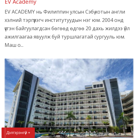
EV Academy
EV ACADEMY нь Филиппин улсын Сэбү хотын англи
хэлний тэргүүлэгч институтуудын нэг юм. 2004 онд
үүсгэн байгуулагдсан бөгөөд өдгөө 20 дахь жилдээ үйл
ажилгаагаа явуулж буй туршлагатай сургууль юм.
Маш о...
Дэлгэрэнгүй +