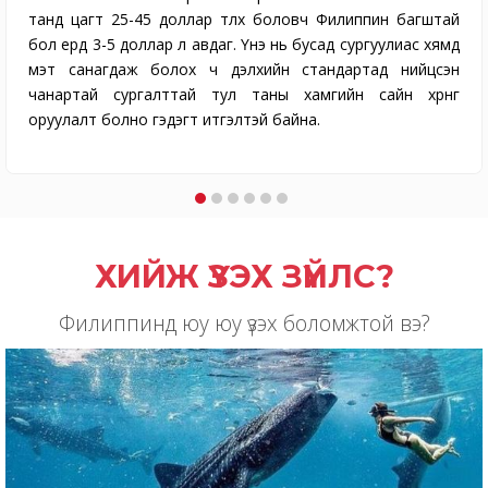
танд цагт 25-45 доллар төлөх боловч Филиппин багштай
бол ердөө 3-5 доллар л авдаг. Үнэ нь бусад сургуулиас хямд
мэт санагдаж болох ч дэлхийн стандартад нийцсэн
чанартай сургалттай тул таны хамгийн сайн хөрөнгө
оруулалт болно гэдэгт итгэлтэй байна.
ХИЙЖ ҮЗЭХ ЗҮЙЛС?
Филиппинд юу юу үзэх боломжтой вэ?