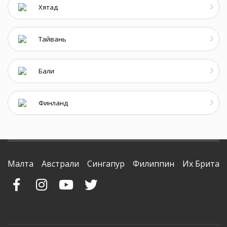
Хятад
Тайвань
Бали
Финланд
Малта
Австрали
Сингапур
Филиппин
Их Британ