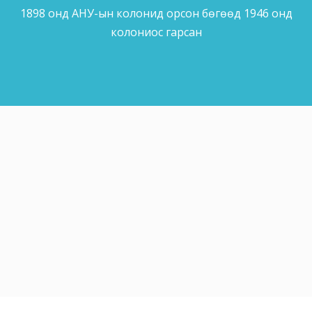
1898 онд АНУ-ын колонид орсон бөгөөд 1946 онд
колониос гарсан