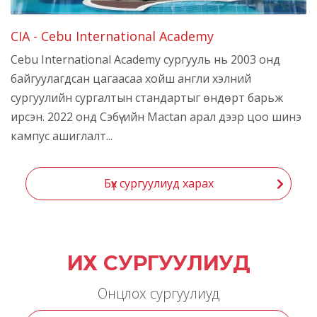
CIA - Cebu International Academy
Cebu International Academy сургууль нь 2003 онд
байгуулагдсан цагаасаа хойш англи хэлний
сургуулийн сургалтын стандартыг өндөрт барьж
ирсэн. 2022 онд Сэбү-ийн Mactan арал дээр цоо шинэ
кампус ашиглалт...
Бүх сургуулиуд харах
ИХ СУРГУУЛИУД
Онцлох сургуулиуд