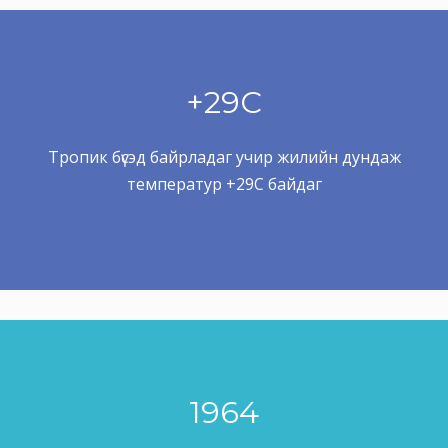
+29C
Тропик бүсэд байрладаг учир жилийн дундаж
температур +29C байдаг
1964