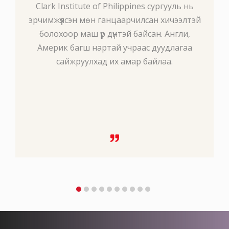
Clark Institute of Philippines сургууль нь
эрчимжүүлсэн мөн ганцаарчилсан хичээлтэй
болохоор маш үр дүнтэй байсан. Англи,
Америк багш нартай учраас дуудлагаа
сайжруулхад их амар байлаа.