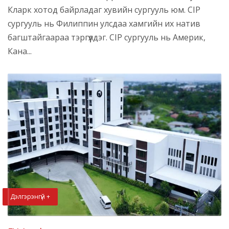
Кларк хотод байрладаг хувийн сургууль юм. CIP
сургууль нь Филиппин улсдаа хамгийн их натив
багштайгаараа тэргүүлдэг. CIP сургууль нь Америк,
Кана...
Дэлгэрэнгүй +