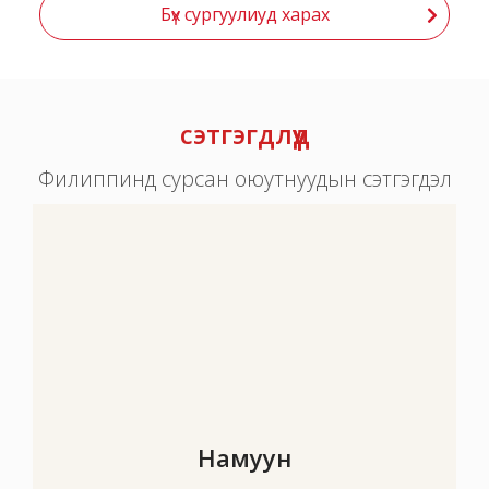
Бүх сургуулиуд харах
сэтгэгдлүүд
Филиппинд сурсан оюутнуудын сэтгэгдэл
Намуун