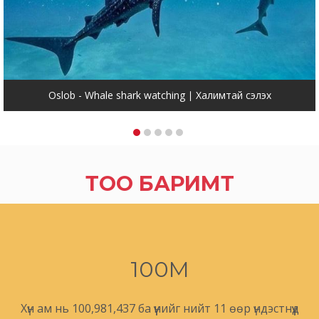
Oslob - Whale shark watching ∣ Халимтай сэлэх
ТОО БАРИМТ
100M
Хүн ам нь 100,981,437 ба үүнийг нийт 11 өөр үндэстнүүд