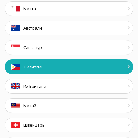
Малта
Австрали
Сингапур
Филиппин
Их Британи
Малайз
Швейцарь