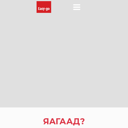
ЯАГААД?