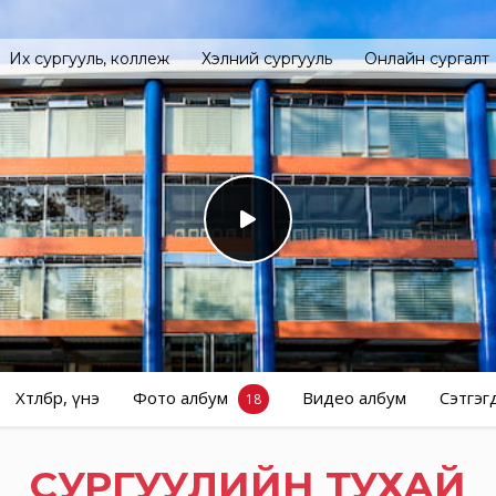
Их сургууль, коллеж
Хэлний сургууль
Онлайн сургалт
Хөтөлбөр, үнэ
Фото албум
Видео албум
Сэтгэг
18
СУРГУУЛИЙН ТУХАЙ