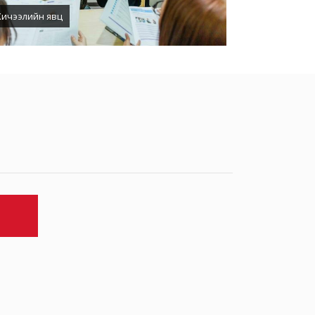
Хичээлийн явц