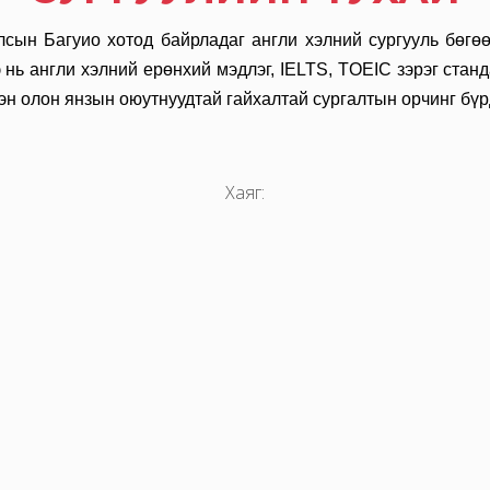
улсын Багуио хотод байрладаг англи хэлний сургууль бөг
 нь англи хэлний ерөнхий мэдлэг, IELTS, TOEIC зэрэг станд
эн олон янзын оюутнуудтай гайхалтай сургалтын орчинг бүр
Хаяг: