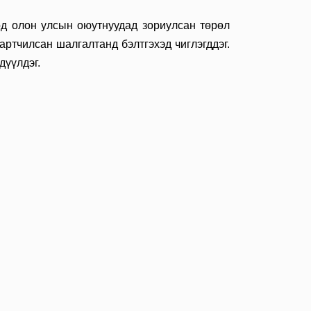
өөд олон улсын оюутнуудад зориулсан төрөл
артчилсан шалгалтанд бэлтгэхэд чиглэгддэг.
дүүлдэг.