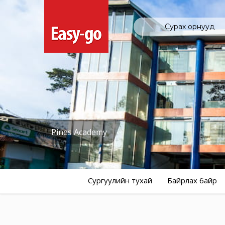
Сурах орнууд
Pines Academy
Сургуулийн тухай
Байрлах байр