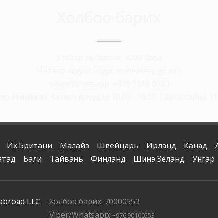
Холбоо барих
Утсаар зөвлөгөө авах: 7000-0553
Чатаар асуулт асуух: m.me/easy-go.mn
Viber/Whatsapp: +976 9010 0553
р зөвлөгөө авах: Ажлын өдрүүдэд 10:00 - 18:00 | Хагассайнд 11:
Их Британи
Малайз
Швейцарь
Ирланд
Канад
ятад
Бали
Тайвань
Финланд
Шинэ Зеланд
Унгар
 abroad LLC
Холбоо барих: 70000553
Viber/Whatsapp:
+976 90100553