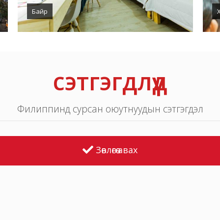
Байр
сэтгэгдлүүд
Филиппинд сурсан оюутнуудын сэтгэгдэл
Зөвлөгөө авах