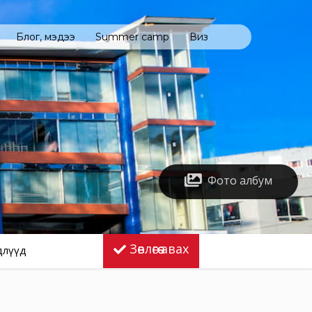
Блог, мэдээ
Summer camp
Виз
Фото албум
Зөвлөгөө авах
длүүд