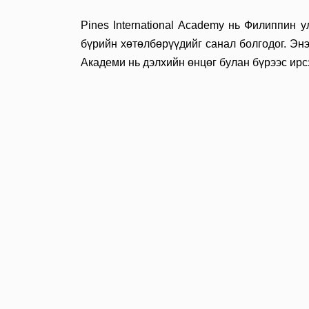
Pines International Academy нь Филиппин 
бүрийн хөтөлбөрүүдийг санал болгодог. Энэ
Академи нь дэлхийн өнцөг булан бүрээс ирс