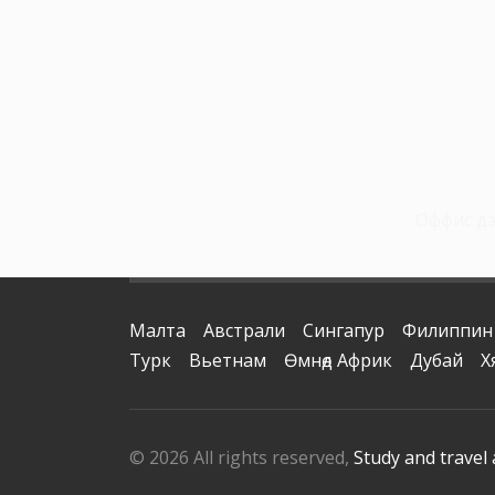
Оффис дээ
Малта
Австрали
Сингапур
Филиппин
Турк
Вьетнам
Өмнөд Африк
Дубай
Х
© 2026 All rights reserved,
Study and travel