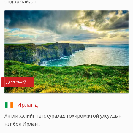
өндөр байдаг...
Дэлгэрэнгүй +
Ирланд
Англи хэлийг төгс сурахад тохиромжтой улсуудын
нэг бол Ирлан...