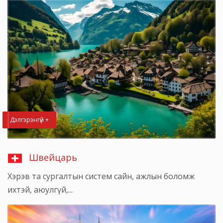
Дэлгэрэнгүй +
Швейцарь
Хэрэв та сургалтын систем сайн, ажлын боломж
ихтэй, аюулгүй,...