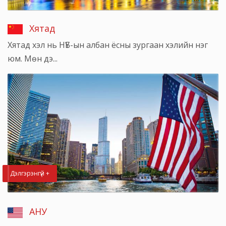
Хятад
Хятад хэл нь НҮБ-ын албан ёсны зургаан хэлийн нэг
юм. Мөн дэ...
Дэлгэрэнгүй +
АНУ