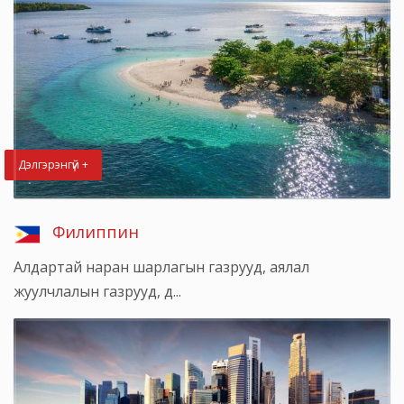
Дэлгэрэнгүй +
Филиппин
Алдартай наран шарлагын газрууд, аялал
жуулчлалын газрууд, д...