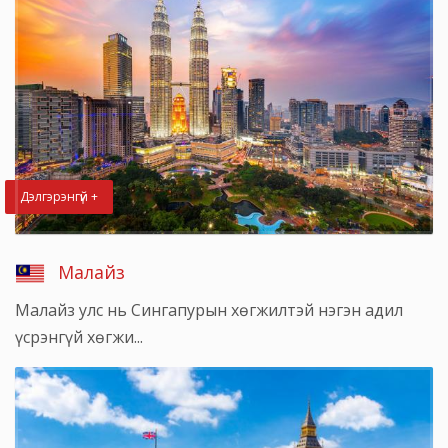
Дэлгэрэнгүй +
Малайз
Малайз улс нь Сингапурын хөгжилтэй нэгэн адил
үсрэнгүй хөгжи...