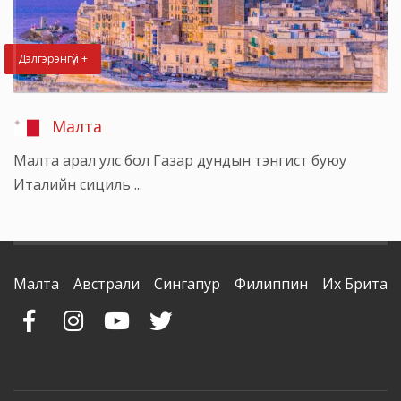
Дэлгэрэнгүй +
Малта
Малта арал улс бол Газар дундын тэнгист буюу
Италийн сициль ...
Малта
Австрали
Сингапур
Филиппин
Их Британ