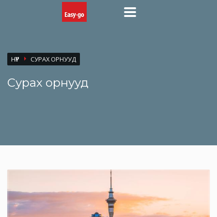
НҮҮР
СУРАХ ОРНУУД
Сурах орнууд