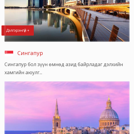
Дэлгэрэнгүй +
Сингапур
Сингапур бол зүүн өмнөд азид байрладаг дэлхийн
хамгийн аюулг...