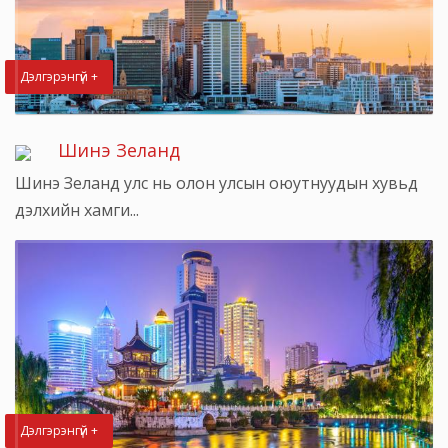
Дэлгэрэнгүй +
Шинэ Зеланд
Шинэ Зеланд улс нь олон улсын оюутнуудын хувьд
дэлхийн хамги...
Дэлгэрэнгүй +