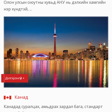
Олон улсын оюутны хувьд АНУ нь дэлхийн хамгийн
нэр хүндтэй, ...
Дэлгэрэнгүй +
Канад
Канадад суралцах, амьдрах зардал бага, стандарт