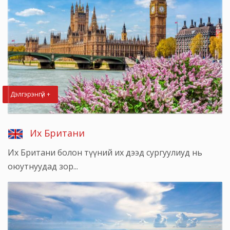
Дэлгэрэнгүй +
Их Британи
Их Британи болон түүний их дээд сургуулиуд нь
оюутнуудад зор...