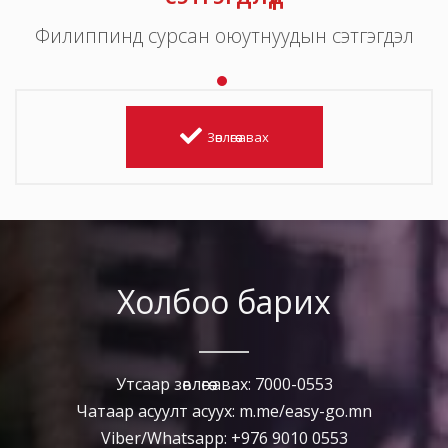
Филиппинд сурсан оюутнуудын сэтгэгдэл
Зөвлөгөө авах
Холбоо барих
Утсаар зөвлөгөө авах: 7000-0553
Чатаар асуулт асуух: m.me/easy-go.mn
Viber/Whatsapp: +976 9010 0553