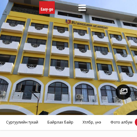
Фото
албум
Сургуулийн тухай
Байрлах байр
Хөтөлбөр, үнэ
Фото албум