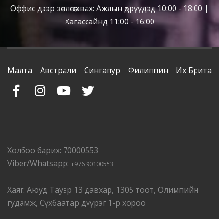
Оффис дээр зөвлөгөө авах: Ажлын өдрүүдэд 10:00 - 18:00 |
Хагассайнд 11:00 - 16:00
Малта
Австрали
Сингапур
Филиппин
Их Британ
Холбоо барих: 70000553
Viber/Whatsapp:
+976 90100553
Хаяг: Аюуд Тауэр 13 давхар, 1305 тоот, Олимпийн
гудамж, Сүхбаатар дүүрэг 1-р хороо