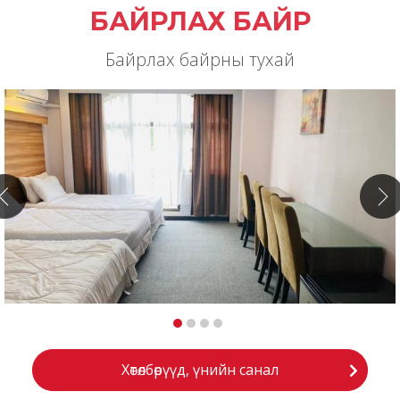
БАЙРЛАХ БАЙР
Байрлах байрны тухай
Хөтөлбөрүүд, үнийн санал