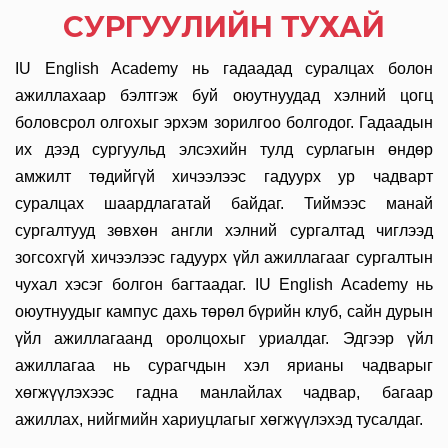
СУРГУУЛИЙН ТУХАЙ
IU English Academy нь гадаадад суралцах болон
ажиллахаар бэлтгэж буй оюутнуудад хэлний цогц
боловсрол олгохыг эрхэм зорилгоо болгодог. Гадаадын
их дээд сургуульд элсэхийн тулд сурлагын өндөр
амжилт төдийгүй хичээлээс гадуурх ур чадварт
суралцах шаардлагатай байдаг. Тиймээс манай
сургалтууд зөвхөн англи хэлний сургалтад чиглээд
зогсохгүй хичээлээс гадуурх үйл ажиллагааг сургалтын
чухал хэсэг болгон багтаадаг. IU English Academy нь
оюутнуудыг кампус дахь төрөл бүрийн клуб, сайн дурын
үйл ажиллагаанд оролцохыг уриалдаг. Эдгээр үйл
ажиллагаа нь сурагчдын хэл ярианы чадварыг
хөгжүүлэхээс гадна манлайлах чадвар, багаар
ажиллах, нийгмийн хариуцлагыг хөгжүүлэхэд тусалдаг.