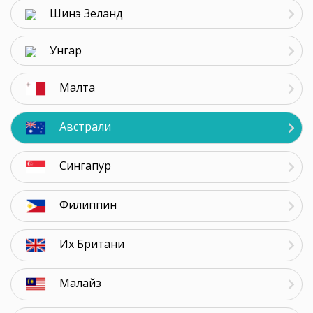
Шинэ Зеланд
Унгар
Малта
Австрали
Сингапур
Филиппин
Их Британи
Малайз