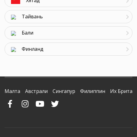
Хятад
Тайвань
Бали
Финланд
Малта
Австрали
Сингапур
Филиппин
Их Британ