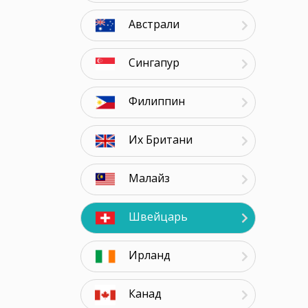
Австрали
Сингапур
Филиппин
Их Британи
Малайз
Швейцарь
Ирланд
Канад