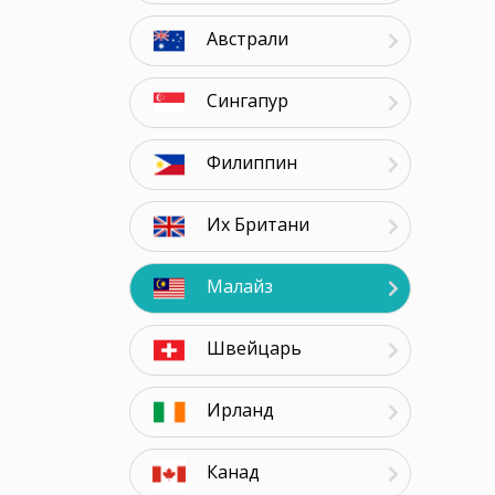
Австрали
Сингапур
Филиппин
Их Британи
Малайз
Швейцарь
Ирланд
Канад