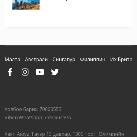
Малта
Австрали
Сингапур
Филиппин
Их Британ
Холбоо барих: 70000553
Viber/Whatsapp:
+976 90100553
Хаяг: Аюуд Тауэр 13 давхар, 1305 тоот, Олимпийн