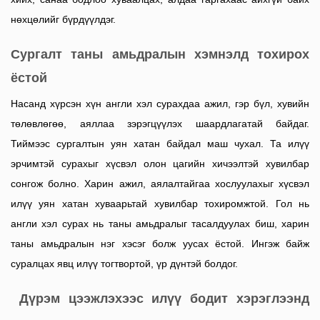
нөхцөлийг бүрдүүлдэг.
Сургалт таны амьдралын хэмнэлд тохирох
ёстой
Насанд хүрсэн хүн англи хэл сурахдаа ажил, гэр бүл, хувийн
төлөвлөгөө, аяллаа зэрэгцүүлэх шаардлагатай байдаг.
Тиймээс сургалтын уян хатан байдал маш чухал.
Та илүү
эрчимтэй сурахыг хүсвэл олон цагийн хичээлтэй хувилбар
сонгож болно. Харин ажил, аялалтайгаа хослуулахыг хүсвэл
илүү уян хатан хуваарьтай хувилбар тохиромжтой.
Гол нь
англи хэл сурах нь таны амьдралыг тасалдуулах биш, харин
таны амьдралын нэг хэсэг болж уусах ёстой. Ингэж байж
суралцах явц илүү тогтвортой, үр дүнтэй болдог.
Дүрэм цээжлэхээс илүү бодит хэрэглээнд