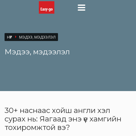
НҮҮР
МЭДЭЭ, МЭДЭЭЛЭЛ
Мэдээ, мэдээлэл
30+ наснаас хойш англи хэл
сурах нь: Яагаад энэ үе хамгийн
тохиромжтой вэ?