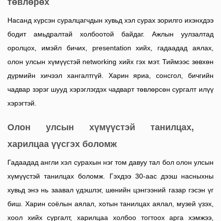
төвлөрөх
Насанд хүрсэн суралцагчдын хувьд хэл сурах зорилго ихэнхдээ
бодит амьдралтай холбоотой байдаг. Ажлын уулзалтад
оролцох, имэйл бичих, presentation хийх, гадаадад аялах,
олон улсын хүмүүстэй networking хийх гэх мэт.
Тиймээс зөвхөн
дүрмийн хичээл хангалтгүй. Харин яриа, сонсгол, бичгийн
чадвар зэрэг шууд хэрэглэгдэх чадварт төвлөрсөн сургалт илүү
хэрэгтэй.
Олон улсын хүмүүстэй танилцах,
харилцаа үүсгэх боломж
Гадаадад англи хэл сурахын нэг том давуу тал бол олон улсын
хүмүүстэй танилцах боломж. Гэхдээ 30-аас дээш насныхны
хувьд энэ нь заавал үдэшлэг, шөнийн цэнгээний газар гэсэн үг
биш.
Харин соёлын аялал, хотын танилцах аялал, музей үзэх,
хоол хийх сургалт, харилцаа холбоо тогтоох арга хэмжээ,