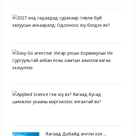
2027
онд
гада
сураха
Easy
Go
аген
Унга
у...
Appli
Scien
гэж
юу
в...
Яагаад Дубайд англи хэл ...