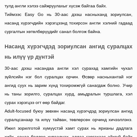
тулд англи хэлээ сайжруулахыг хүсэж байгаа байх.
Тиймээс Easy Go нь 30-аас дээш насныханд зориулсан,
насанд хүрэгчдийн хэрэгцээнд тохирсон англи хэлний гадаад
сургалтын хөтөлбөрүүдийг санал болгож байна.
Насанд хүрэгчдэд зориулсан ангид суралцах
нь илүү үр дүнтэй
30-аас дээш насандаа англи хэл сурахад хамгийн чухал
зүйлсийн нэг бол суралцах орчин. Өсвөр насныхантай нэг
ангид суух нь зарим хүнд тохиромжгүй санагдаж болно. Учир
нь таны зорилго, суралцах хурд, амьдралын туршлага, хэл
сурах хэрэгцээ огт өөр байдаг.
Adult-focused буюу зөвхөн насанд хүрэгчдэд зориулсан ангид
суралцсанаар та илүү тайван, төвлөрсөн орчинд хичээллэнэ.
Ижил зорилготой хүмүүстэй хамт сурах нь ярианы дадлага
хийх, санаа бодлоо хуваалцах, алдаа гаргахаас айхгүй байх