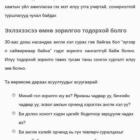
хамтын үйл ажиллагаа гэх мэт илүү утга учиртай, сонирхолтой
туршлагууд чухал байдаг.
Эхлэхээсээ өмнө зорилгоо тодорхой болго
30-аас дээш насандаа англи хэл сурах гэж байгаа бол “зүгээр
л сайжирмаар байна” гэдэг зорилго хангалтгүй байж болно.
Илүү тодорхой зорилго тавих тусам таны сонгох сургалт илүү
зөв болно.
Та өөрөөсөө дараах асуултуудыг асуугаарай:
Миний гол зорилго юу вэ? Ярианы чадвар уу, бичгийн
чадвар уу, эсвэл ажлын орчинд хэрэглэх англи хэл үү?
Би долоо хоногт хэдэн цагийг бодитоор зарцуулж чадах
вэ?
Би англи хэлийг орчинд нь гүн төвлөрч суралцахыг