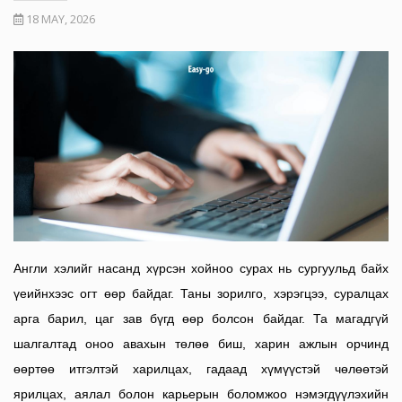
18 MAY, 2026
Англи хэлийг насанд хүрсэн хойноо сурах нь сургуульд байх
үеийнхээс огт өөр байдаг. Таны зорилго, хэрэгцээ, суралцах
арга барил, цаг зав бүгд өөр болсон байдаг. Та магадгүй
шалгалтад оноо авахын төлөө биш, харин ажлын орчинд
өөртөө итгэлтэй харилцах, гадаад хүмүүстэй чөлөөтэй
ярилцах, аялал болон карьерын боломжоо нэмэгдүүлэхийн