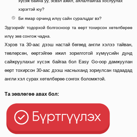
хүсэж байна уу, эсвэл ажил, аялалтайгаа хослуулах
хэрэгтэй юу?
Би ямар орчинд илүү сайн суралцдаг вэ?
Эдгээрийг тодорхой болгосноор та өөрт тохирсон хөтөлбөрөө
илүү зөв сонгож чадна.
Хэрэв та 30-аас дээш настай бөгөөд англи хэлээ тайван,
төвлөрсөн, өөртэйгөө ижил зорилготой хүмүүсийн дунд
сайжруулахыг хүсэж байгаа бол Easy Go-оор дамжуулан
өөрт тохирсон 30-аас дээш насныханд зориулсан гадаадад
англи хэл сурах хөтөлбөрөө сонгох боломжтой.
​Та зөвлөгөө авах бол: