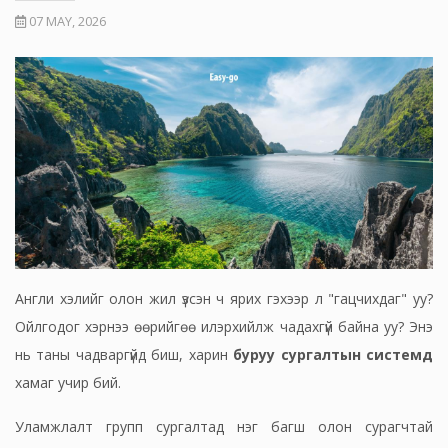
07 MAY, 2026
Англи хэлийг олон жил үзсэн ч ярих гэхээр л "гацчихдаг" уу?
Ойлгодог хэрнээ өөрийгөө илэрхийлж чадахгүй байна уу? Энэ
нь таны чадваргүйд биш, харин
буруу сургалтын системд
хамаг учир бий.
Уламжлалт групп сургалтад нэг багш олон сурагчтай