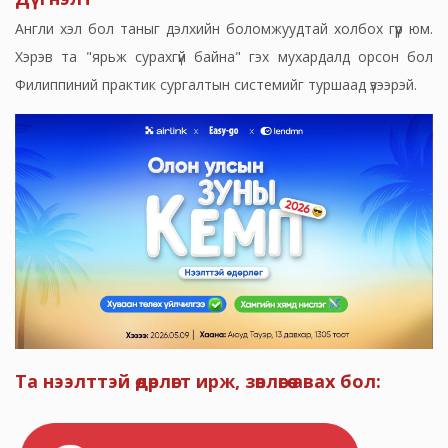
Англи хэл бол таныг дэлхийн боломжуудтай холбох гүүр юм.
Хэрэв та "ярьж сурахгүй байна" гэх мухардалд орсон бол
Филиппиний практик сургалтын системийг туршаад үзээрэй.
Та нээлттэй өдөрлөгт ирж, зөвлөгөө авах бол: