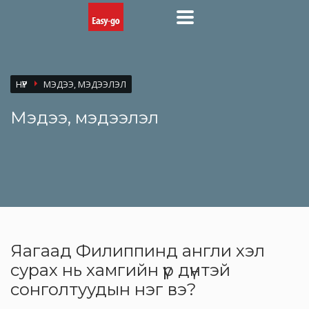
НҮҮР
МЭДЭЭ, МЭДЭЭЛЭЛ
Мэдээ, мэдээлэл
Яагаад Филиппинд англи хэл
сурах нь хамгийн үр дүнтэй
сонголтуудын нэг вэ?