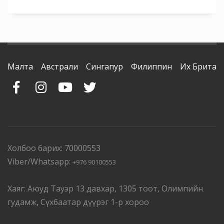
Малта
Австрали
Сингапур
Филиппин
Их Британ
Холбоо барих: 70000553
Viber/Whatsapp:
+976 90100553
Хаяг: Аюуд Тауэр 13 давхар, 1305 тоот, Олимпийн
гудамж, Сүхбаатар дүүрэг 1-р хороо