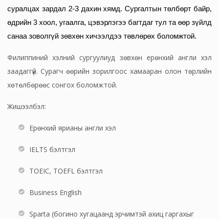
суралцах зардал 2-3 дахин хямд. Сургалтын төлбөрт байр,
өдрийн 3 хоол, угаалга, цэвэрлэгээ багтдаг тул та өөр зүйлд
санаа зоволгүй зөвхөн хичээлдээ төвлөрөх боломжтой.
Филиппиний хэлний сургуулиуд зөвхөн ерөнхий англи хэл
заадаггүй. Сурагч өөрийн зорилгоос хамааран олон төрлийн
хөтөлбөрөөс сонгох боломжтой.
Жишээлбэл:
Ерөнхий ярианы англи хэл
IELTS бэлтгэл
TOEIC, TOEFL бэлтгэл
Business English
Sparta (богино хугацаанд эрчимтэй ахиц гаргахыг