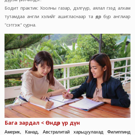
Бодит практик: Хоолны газар, дэлгүүр, аялал гээд алхам
тутамдаа англи хэлийг ашигласнаар та өдөр бүр англиар
"сэтгэж" сурна.
Бага зардал < Өндөр үр дүн
Америк, Канад, Австралитай харьцуулахад Филиппинд