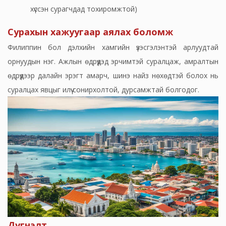
хүссэн сурагчдад тохиромжтой)
Сурахын хажуугаар аялах боломж
Филиппин бол дэлхийн хамгийн үзэсгэлэнтэй арлуудтай
орнуудын нэг. Ажлын өдрүүдэд эрчимтэй суралцаж, амралтын
өдрүүдээр далайн эрэгт амарч, шинэ найз нөхөдтэй болох нь
суралцах явцыг илүү сонирхолтой, дурсамжтай болгодог.
Дүгнэлт