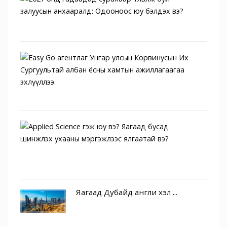
онд
гада
сураха
Easy
Go
аген
Унга
у...
Appli
Scien
гэж
юу
в...
Яагаад Дубайд англи хэл ...