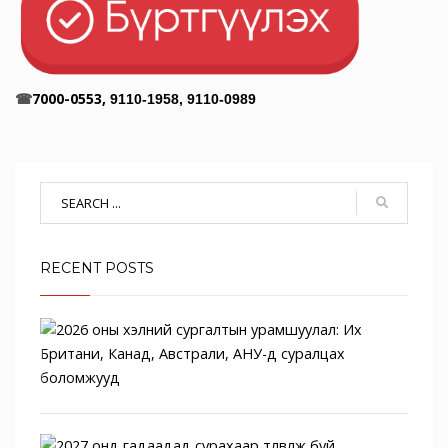
☎
7000-0553,
9110-1958, 9110-0989
RECENT POSTS
2026
оны
хэлн
сурга
2027