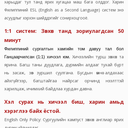
харьцдаг тул танд ярих хугацаа маш бага олддог. Харин
Филиппиний ESL (English as a Second Language) систем энэ
асуудлыг хэрхэн шийддэгийг сонирхоцгооё.
1:1 систем: Зөвхөн танд зориулагдсан 50
минут
Филиппиний сургалтын хамгийн том давуу тал бол
Хичээлийн турш зөвхөн та
Ганцаарчилсан (1:1) хичээл юм.
ярина. Багш таны дуудлага, дүрмийн алдааг тухай бүрт
нь засаж, зөв зуршил суулгана. Бусдын өмнө алдахаас
айхгүйгээр, багштайгаа найрсаг орчинд нээлттэй
харилцаж, ичимхий байдлаа хурдан давна.
Хэл сурах нь хичээл биш, харин амьд
хэрэглээ байх ёстой.
English Only Policy: Сургуулийн кампуст зөвхөн англиар ярих
дүрэм үйлчилдэг.