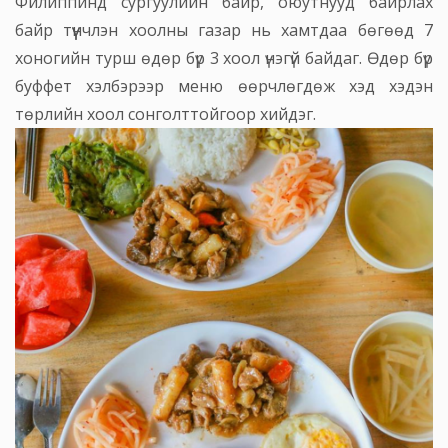
Филиппинд сургуулийн байр, оюутнууд байрлах
байр түүнчлэн хоолны газар нь хамтдаа бөгөөд 7
хоногийн турш өдөр бүр 3 хоол үнэгүй байдаг. Өдөр бүр
буффет хэлбэрээр меню өөрчлөгдөж хэд хэдэн
төрлийн хоол сонголттойгоор хийдэг.