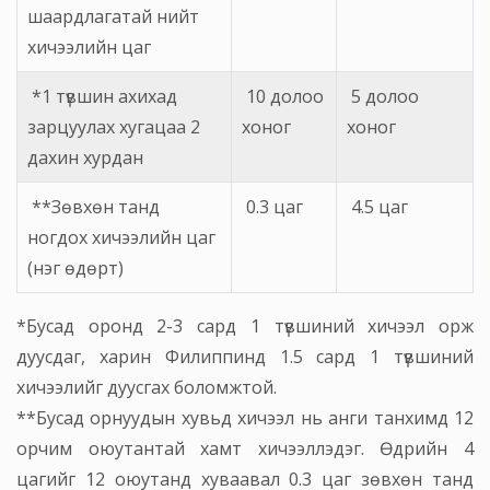
шаардлагатай нийт
хичээлийн цаг
*1 түвшин ахихад
10 долоо
5 долоо
зарцуулах хугацаа 2
хоног
хоног
дахин хурдан
**Зөвхөн танд
0.3 цаг
4.5 цаг
ногдох хичээлийн цаг
(нэг өдөрт)
*Бусад оронд 2-3 сард 1 түвшиний хичээл орж
дуусдаг, харин Филиппинд 1.5 сард 1 түвшиний
хичээлийг дуусгах боломжтой.
**Бусад орнуудын хувьд хичээл нь анги танхимд 12
орчим оюутантай хамт хичээллэдэг. Өдрийн 4
цагийг 12 оюутанд хуваавал 0.3 цаг зөвхөн танд