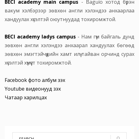
BECI academy main campus
- Baguio хотод бүрэн
вакум хэлбэрээр зөвхөн англи хэлэндээ анхаарлаа
хандуулах хүсэлтэй оюутнуудад тохиромжтой.
BECI academy ladys campus
- Нам гүм байгаль дунд
зөвхөн англи хэлэндээ анхаарал хандуулах бөгөөд
зөвхөн эмэгтэйчүүдийн хамт илүү тайван орчинд сурах
хүсэлтэй хүмүүст тохиромжтой.
Facebook фото албум үзэх
Youtube видеонууд үзэх
Чатаар харилцах