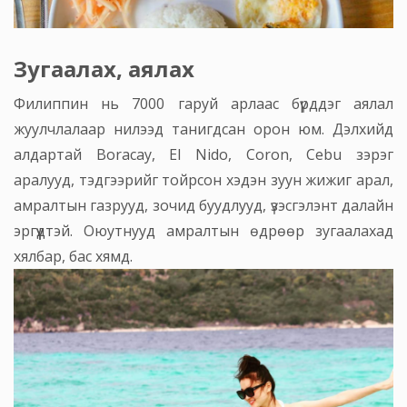
Зугаалах, аялах
Филиппин нь 7000 гаруй арлаас бүрддэг аялал
жуулчлалаар нилээд танигдсан орон юм. Дэлхийд
алдартай Boracay, El Nido, Coron, Cebu зэрэг
аралууд, тэдгээрийг тойрсон хэдэн зуун жижиг арал,
амралтын газрууд, зочид буудлууд, үзэсгэлэнт далайн
эргүүдтэй. Оюутнууд амралтын өдрөөр зугаалахад
хялбар, бас хямд.