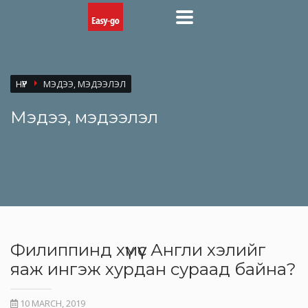
НҮҮР
МЭДЭЭ, МЭДЭЭЛЭЛ
Мэдээ, мэдээлэл
Филиппинд хүмүүс Англи хэлийг
яаж ингэж хурдан сураад байна?
10 MARCH, 2019