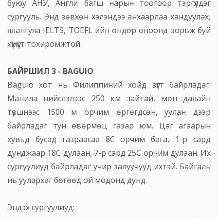
буюу АНУ, Англи багш нарын тоогоор тэргүүлдэг
сургууль. Энд зөвхөн хэлэндээ анхаарлаа хандуулах,
ялангуяа IELTS, TOEFL ийн өндөр оноонд зорьж буй
хүмүүст тохиромжтой.
БАЙРШИЛ 3 - BAGUIO
Baguio хот нь Филиппиний хойд зүгт байрладаг.
Манила нийслэлээс 250 км зайтай, мөн далайн
түвшнээс 1500 м орчим өргөгдсөн, уулан дээр
байрладаг тун өвөрмөц газар юм. Цаг агаарын
хувьд бусад газраасаа 8C орчим бага, 1-р сард
дунджаар 18C дулаан, 7-р сард 25C орчим дулаан. Их
сургуулиуд байрладаг учир залуучууд ихтэй. Байгаль
нь уулархаг бөгөөд ой модонд дунд.
Эндэх сургуулиуд: