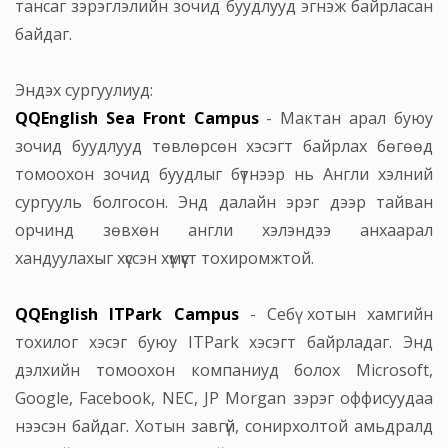
тансаг зэрэглэлийн зочид буудлууд эгнэж байрласан
байдаг.
Эндэх сургуулиуд:
QQEnglish Sea Front Campus
- Мактан арал буюу
зочид буудлууд төвлөрсөн хэсэгт байрлах бөгөөд
томоохон зочид буудлыг бүтнээр нь Англи хэлний
сургууль болгосон. Энд далайн эрэг дээр тайван
орчинд зөвхөн англи хэлэндээ анхаарал
хандуулахыг хүссэн хүмүүст тохиромжтой.
QQEnglish ITPark Campus
- Себү хотын хамгийн
тохилог хэсэг буюу ITPark хэсэгт байрладаг. Энд
дэлхийн томоохон компаниуд болох Microsoft,
Google, Facebook, NEC, JP Morgan зэрэг оффисуудаа
нээсэн байдаг. Хотын завгүй, сонирхолтой амьдралд