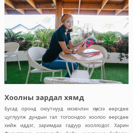
Хоолны зардал хямд
Бусад оронд оюутнууд ихэвчлэн хүнсээ өөрсдөө
цуглуулж дундын гал тогоондоо хоолоо өөрсдөө
хийж иддэг, заримдаа гадуур хооллодог. Харин