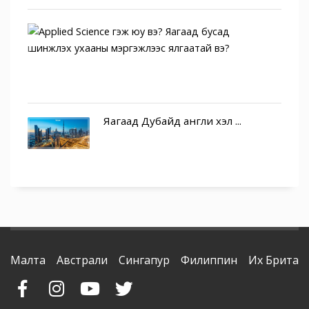
Appli
Scien
гэж
юу
в...
Яагаад Дубайд англи хэл ...
Малта
Австрали
Сингапур
Филиппин
Их Британ