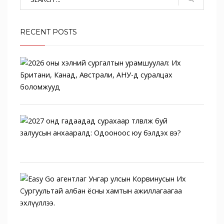
RECENT POSTS
2026
оны
хэлн
сурга
2027
онд
гада
сураха
Easy
Go
аген
Унга
у...