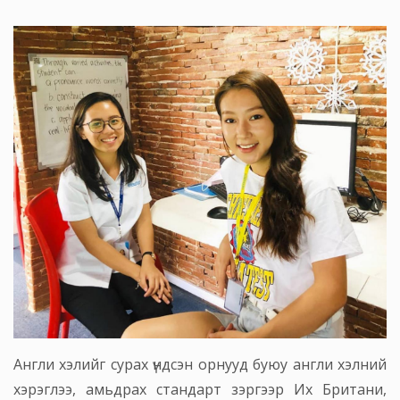
Англи хэлийг сурах үндсэн орнууд буюу англи хэлний
хэрэглээ, амьдрах стандарт зэргээр Их Британи,