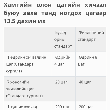
Хамгийн олон цагийн хичээл
буюу зөвхөн танд ногдох цагаар
13.5 дахин их
Бусад
Филиппиний
орны
стандарт
стандарт
1 өдрийн хичээлийн
Өдрийн
Өдрийн 8
цаг (Стандарт
4 цаг
цаг
сургалт)
7 хоногийн
20 цаг
40 цаг
хичээлийн цаг
(Стандарт сургалт)
1 түвших ахихад
200 цаг
200 цаг