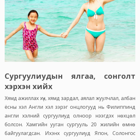
Сургуулиудын ялгаа, сонголт
хэрхэн хийх
Хямд ажиллах хүч, хямд зардал, аялал жуулчлал, албан
ёсны хэл Англи хэл зэрэг онцлогууд нь Филиппинд
англи хэлний сургуулиуд олноор нээгдэх нөхцөл
болсон. Хамгийн ууган сургууль 20 жилийн өмнө
байгуулагдсан. Ихэнх сургуулиуд Япон, Солонгос