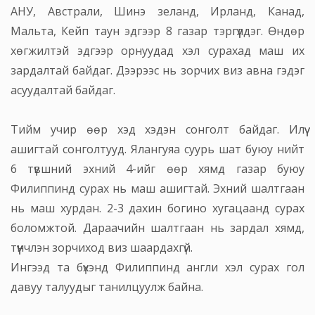
АНУ, Австрали, Шинэ зеланд, Ирланд, Канад,
Мальта, Кейп таун эдгээр 8 газар тэргүүлдэг. Өндөр
хөгжилтэй эдгээр орнуудад хэл сурахад маш их
зардалтай байдаг. Дээрээс нь зорчих виз авна гэдэг
асуудалтай байдаг.
Тийм учир өөр хэд хэдэн сонголт байдаг. Илүү
ашигтай сонголтууд. Ялангуяа суурь шат буюу нийт
6 түвшний эхний 4-ийг өөр хямд газар буюу
Филиппинд сурах нь маш ашигтай. Эхний шалтгаан
нь маш хурдан. 2-3 дахин богино хугацаанд сурах
боломжтой. Дараачийн шалтгаан нь зардал хямд,
түүнчлэн зорчиход виз шаардахгүй.
Ингээд та бүхэнд Филиппинд англи хэл сурах гол
давуу талуудыг танилцуулж байна.