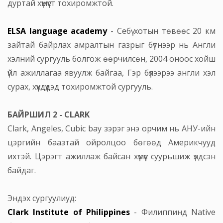
дуртай хүмүүст тохиромжтой.
ELSA language academy
- Себү хотын төвөөс 20 км
зайтай байрлах амралтын газрыг бүтнээр нь Англи
хэлний сургууль болгож өөрчилсөн, 2004 оноос хойш
үйл ажиллагаа явуулж байгаа, Гэр бүлээрээ англи хэл
сурах, хүүхдүүдэд тохиромжтой сургууль.
БАЙРШИЛ 2 - CLARK
Clark, Angeles, Cubic bay зэрэг энэ орчим нь АНУ-ийн
цэргийн баазтай ойролцоо бөгөөд Америкчууд
ихтэй. Цэрэгт ажиллаж байсан хүмүүс суурьшиж үлдсэн
байдаг.
Эндэх сургуулиуд:
Clark Institute of Philippines
- Филиппинд Native