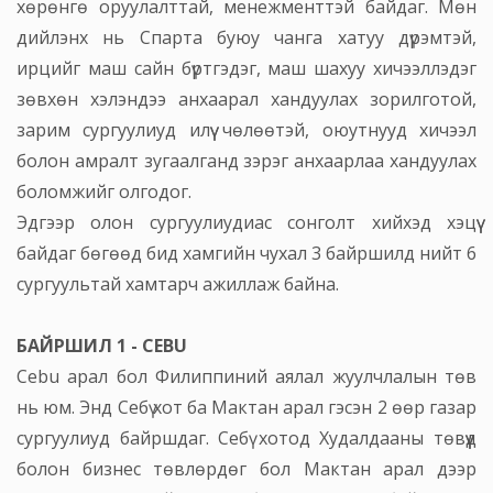
хөрөнгө оруулалттай, менежменттэй байдаг. Мөн
дийлэнх нь Спарта буюу чанга хатуу дүрэмтэй,
ирцийг маш сайн бүртгэдэг, маш шахуу хичээллэдэг
зөвхөн хэлэндээ анхаарал хандуулах зорилготой,
зарим сургуулиуд илүү чөлөөтэй, оюутнууд хичээл
болон амралт зугаалганд зэрэг анхаарлаа хандуулах
боломжийг олгодог.
Эдгээр олон сургуулиудиас сонголт хийхэд хэцүү
байдаг бөгөөд бид хамгийн чухал 3 байршилд нийт 6
сургуультай хамтарч ажиллаж байна.
БАЙРШИЛ 1 - CEBU
Cebu арал бол Филиппиний аялал жуулчлалын төв
нь юм. Энд Себү хот ба Мактан арал гэсэн 2 өөр газар
сургуулиуд байршдаг. Себү хотод Худалдааны төвүүд
болон бизнес төвлөрдөг бол Мактан арал дээр