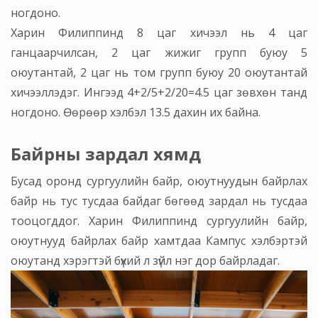
ногдоно.
Харин Филиппинд 8 цаг хичээл нь 4 цаг
ганцаарчилсан, 2 цаг жижиг групп буюу 5
оюутантай, 2 цаг нь том групп буюу 20 оюутантай
хичээллэдэг. Ингээд 4+2/5+2/20=4.5 цаг зөвхөн танд
ногдоно. Өөрөөр хэлбэл 13.5 дахин их байна.
Байрны зардал хямд
Бусад оронд сургуулийн байр, оюутнуудын байрлах
байр нь тус тусдаа байдаг бөгөөд зардал нь тусдаа
тооцогддог. Харин Филиппинд сургуулийн байр,
оюутнууд байрлах байр хамтдаа Кампус хэлбэртэй
оюутанд хэрэгтэй бүхий л зүйл нэг дор байрладаг.