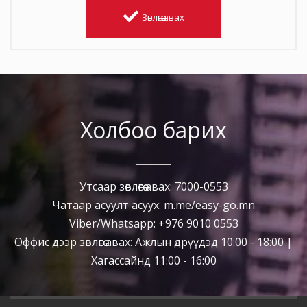
Зөвлөгөө авах
Холбоо барих
Утсаар зөвлөгөө авах: 7000-0553
Чатаар асуулт асуух: m.me/easy-go.mn
Viber/Whatsapp: +976 9010 0553
Оффис дээр зөвлөгөө авах: Ажлын өдрүүдэд 10:00 - 18:00 |
Хагассайнд 11:00 - 16:00