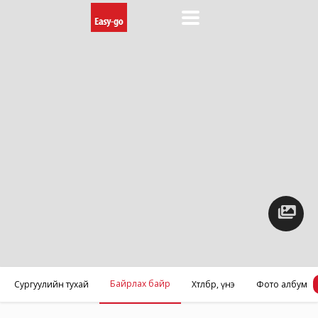
Фото
албум
Байрлах байр
Сургуулийн тухай
Хөтөлбөр, үнэ
Фото албум