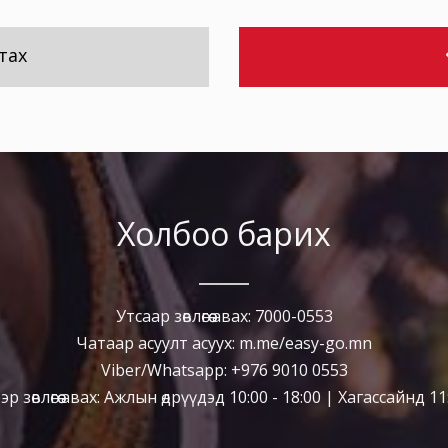
тах
Холбоо барих
Утсаар зөвлөгөө авах: 7000-0553
Чатаар асуулт асуух: m.me/easy-go.mn
Viber/Whatsapp: +976 9010 0553
р зөвлөгөө авах: Ажлын өдрүүдэд 10:00 - 18:00 | Хагассайнд 11: