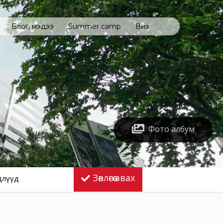
Блог, мэдээ
Summer camp
Виз
Фото албум
Зөвлөгөө авах
длүүд