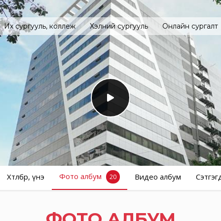
Их сургууль, коллеж
Хэлний сургууль
Онлайн сургалт
Фото албум
Хөтөлбөр, үнэ
Видео албум
Сэтгэг
20
ФОТО АЛБУМ