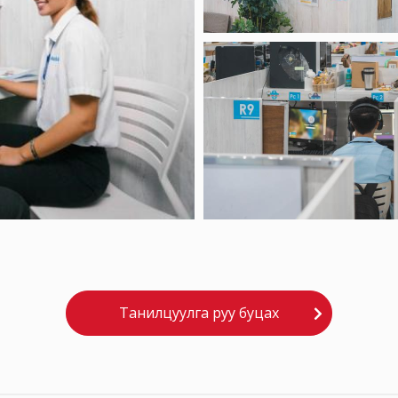
Танилцуулга руу буцах