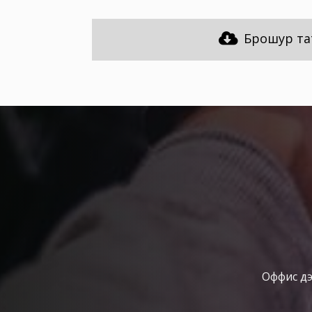
Брошур та
Оффис дээ