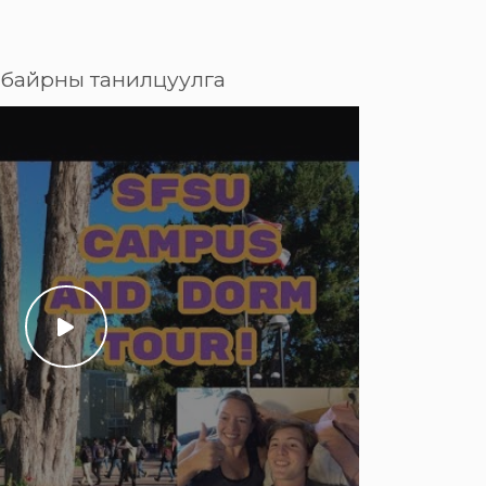
байрны танилцуулга