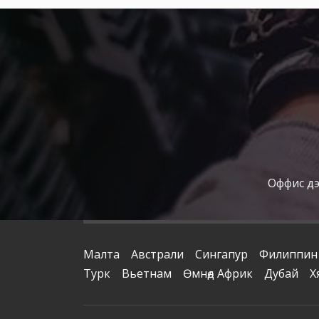
Оффис дээ
Малта
Австрали
Сингапур
Филиппин
Турк
Вьетнам
Өмнөд Африк
Дубай
Х