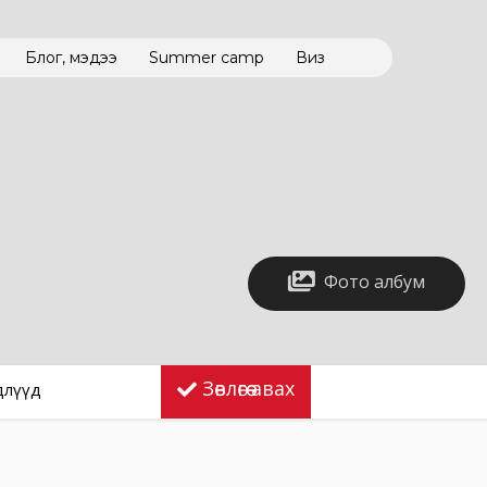
Блог, мэдээ
Summer camp
Виз
Фото албум
Зөвлөгөө авах
длүүд