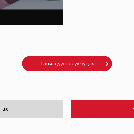
Танилцуулга руу буцах
тах