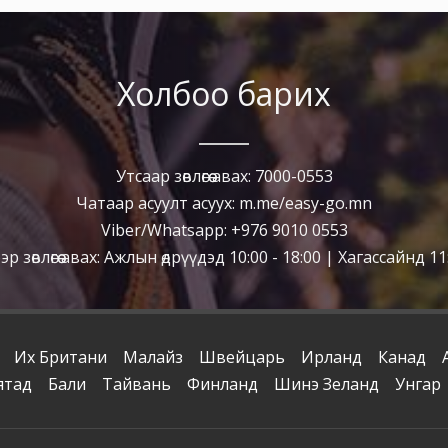
Холбоо барих
Утсаар зөвлөгөө авах: 7000-0553
Чатаар асуулт асуух: m.me/easy-go.mn
Viber/Whatsapp: +976 9010 0553
р зөвлөгөө авах: Ажлын өдрүүдэд 10:00 - 18:00 | Хагассайнд 11:
Их Британи
Малайз
Швейцарь
Ирланд
Канад
ятад
Бали
Тайвань
Финланд
Шинэ Зеланд
Унгар