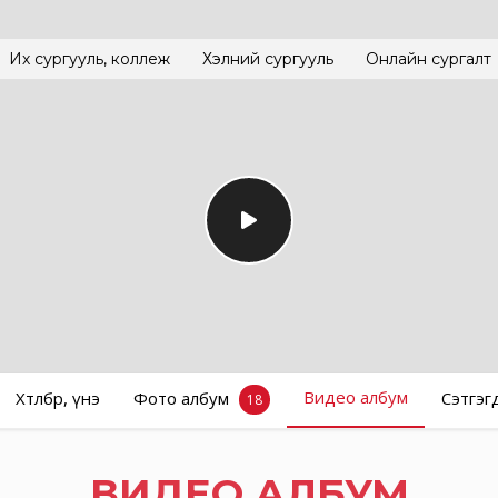
Их сургууль, коллеж
Хэлний сургууль
Онлайн сургалт
Видео албум
Хөтөлбөр, үнэ
Фото албум
Сэтгэг
18
ВИДЕО АЛБУМ