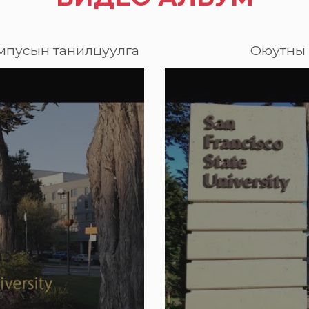
Кампусын танилцуулга
Оюутны 