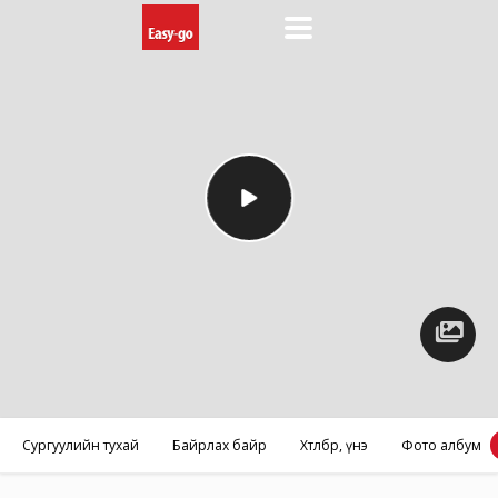
Фото
албум
Сургуулийн тухай
Байрлах байр
Хөтөлбөр, үнэ
Фото албум