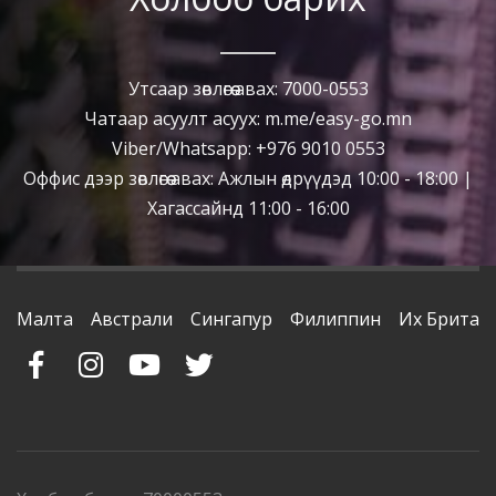
Утсаар зөвлөгөө авах: 7000-0553
Чатаар асуулт асуух: m.me/easy-go.mn
Viber/Whatsapp: +976 9010 0553
Оффис дээр зөвлөгөө авах: Ажлын өдрүүдэд 10:00 - 18:00 |
Хагассайнд 11:00 - 16:00
Малта
Австрали
Сингапур
Филиппин
Их Британ