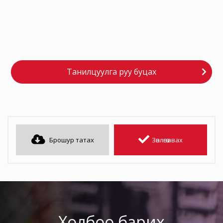
Танилцуулга руу буцах
Брошур татах
Зөвлөгөө авах
Холбоо барих