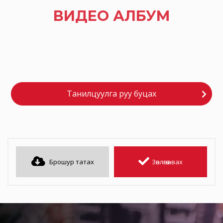
ВИДЕО АЛБУМ
Танилцуулга руу буцах
Брошур татах
Зөвлөгөө авах