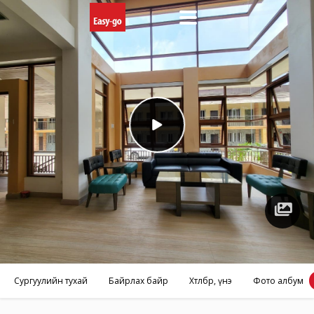
Фото
албум
Сургуулийн тухай
Байрлах байр
Хөтөлбөр, үнэ
Фото албум