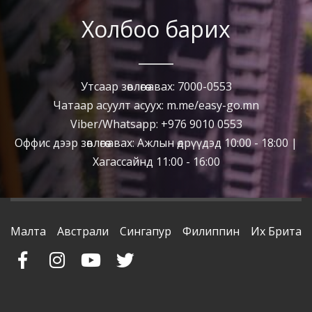
Холбоо барих
Утсаар зөвлөгөө авах: 7000-0553
Чатаар асуулт асуух: m.me/easy-go.mn
Viber/Whatsapp: +976 9010 0553
Оффис дээр зөвлөгөө авах: Ажлын өдрүүдэд 10:00 - 18:00 |
Хагассайнд 11:00 - 16:00
Малта
Австрали
Сингапур
Филиппин
Их Британ