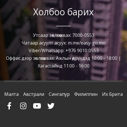
Холбоо барих
Утсаар зөвлөгөө авах: 7000-0553
Чатаар асуулт асуух: m.me/easy-go.mn
Viber/Whatsapp: +976 9010 0553
Оффис дээр зөвлөгөө авах: Ажлын өдрүүдэд 10:00 - 18:00 |
Хагассайнд 11:00 - 16:00
Малта
Австрали
Сингапур
Филиппин
Их Британ