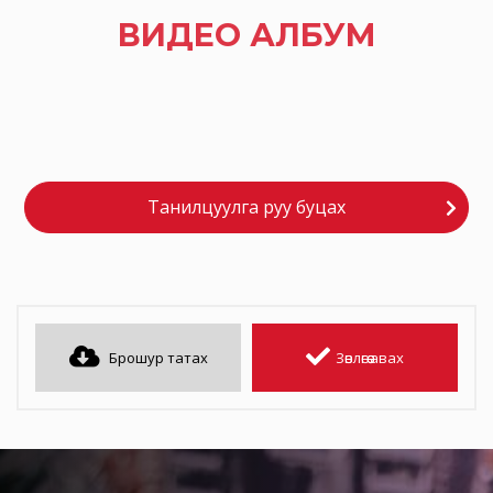
ВИДЕО АЛБУМ
Танилцуулга руу буцах
Брошур татах
Зөвлөгөө авах