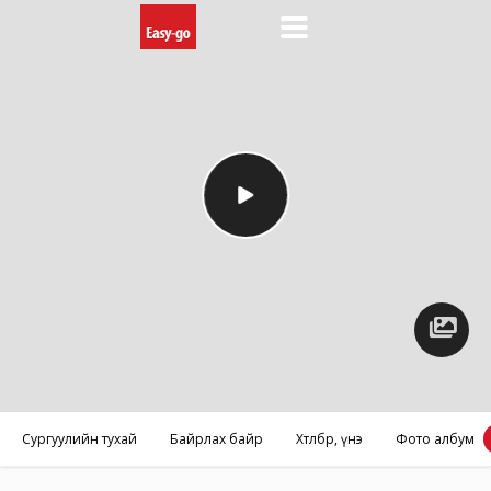
Фото
албум
Сургуулийн тухай
Байрлах байр
Хөтөлбөр, үнэ
Фото албум