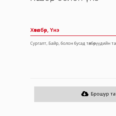
Хөтөлбөр, Үнэ
Сургалт, Байр, болон бусад төлбөрүүдийн 
Брошур та