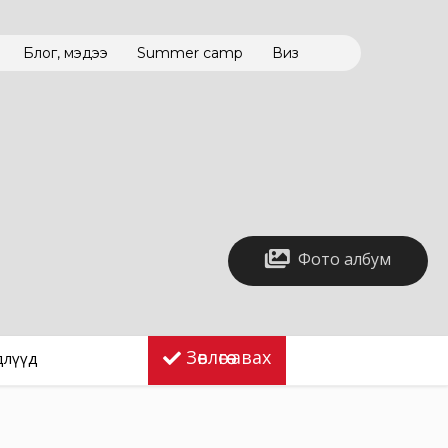
Блог, мэдээ
Summer camp
Виз
Фото албум
Зөвлөгөө авах
длүүд