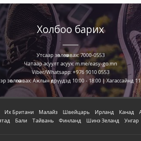
Холбоо барих
Утсаар зөвлөгөө авах: 7000-0553
Чатаар асуулт асуух: m.me/easy-go.mn
Viber/Whatsapp: +976 9010 0553
р зөвлөгөө авах: Ажлын өдрүүдэд 10:00 - 18:00 | Хагассайнд 11:
Их Британи
Малайз
Швейцарь
Ирланд
Канад
ятад
Бали
Тайвань
Финланд
Шинэ Зеланд
Унгар