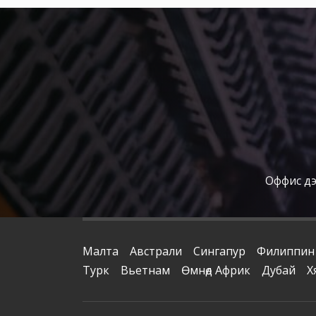
Оффис дээ
Малта
Австрали
Сингапур
Филиппин
Турк
Вьетнам
Өмнөд Африк
Дубай
Х