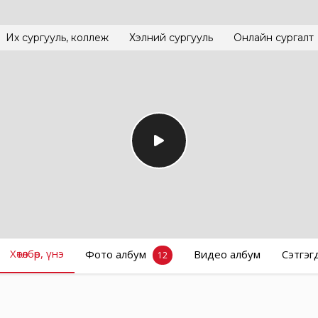
Их сургууль, коллеж
Хэлний сургууль
Онлайн сургалт
Хөтөлбөр, үнэ
Фото албум
Видео албум
Сэтгэг
12