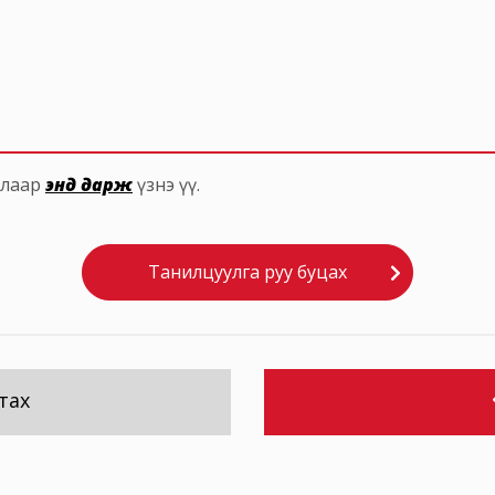
талаар
энд дарж
үзнэ үү.
Танилцуулга руу буцах
тах