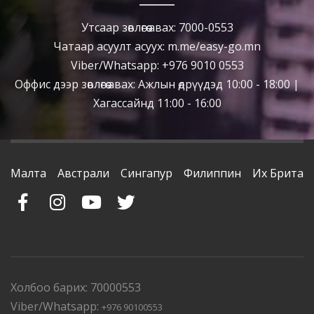
Утсаар зөвлөгөө авах: 7000-0553
Чатаар асуулт асуух: m.me/easy-go.mn
Viber/Whatsapp: +976 9010 0553
Оффис дээр зөвлөгөө авах: Ажлын өдрүүдэд 10:00 - 18:00 |
Хагассайнд 11:00 - 16:00
Малта
Австрали
Сингапур
Филиппин
Их Британ
Холбоо барих: 70000553
Viber/Whatsapp:
+976 90100553