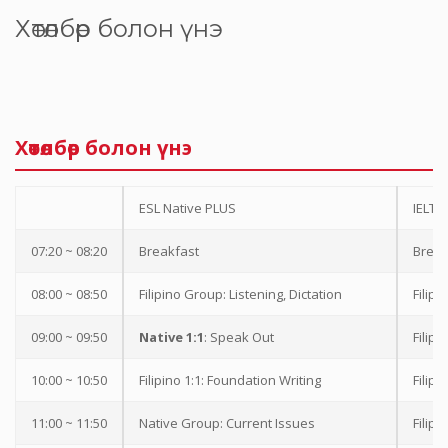
Хөтөлбөр болон үнэ
Хөтөлбөр болон үнэ
ESL Native PLUS
IELTS
07:20 ~ 08:20
Breakfast
Break
08:00 ~ 08:50
Filipino Group: Listening, Dictation
Filipi
09:00 ~ 09:50
Native 1:1
: Speak Out
Filip
10:00 ~ 10:50
Filipino 1:1: Foundation Writing
Filipi
11:00 ~ 11:50
Native Group: Current Issues
Filipi