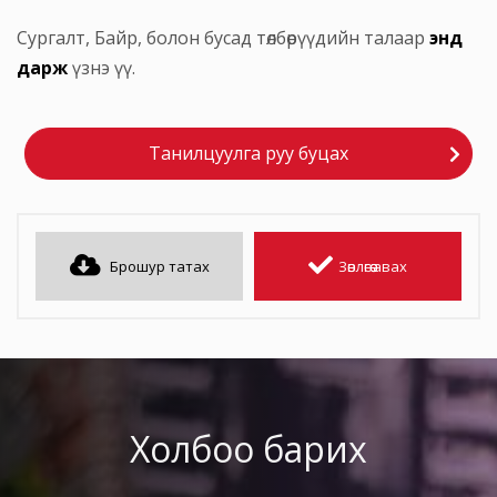
Сургалт, Байр, болон бусад төлбөрүүдийн талаар
энд
дарж
үзнэ үү.
Танилцуулга руу буцах
Брошур татах
Зөвлөгөө авах
Холбоо барих