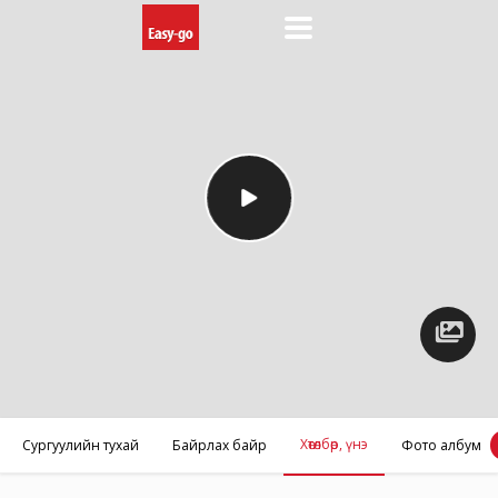
Фото
албум
Хөтөлбөр, үнэ
Сургуулийн тухай
Байрлах байр
Фото албум