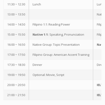
11:30 ~ 12:30
Lunch
Lunc
13:00 ~ 13:50
Nativ
14:00 ~ 14:50
Filipino 1:1: Reading Power
Filipi
15:00 ~ 15:50
Native 1:1:
Speaking, Pronunciation
Filipi
16:00 ~ 16:50
Native Group: Topic Presentation
Nativ
17:00 ~ 17:50
Filipino Group: American Accent Training
17:30 ~ 18:30
Dinner
Dinne
19:00 ~ 19:50
Optional: Movie, Script
20:00 ~ 20:50
IELTS
21:00 ~ 21:50
IELTS