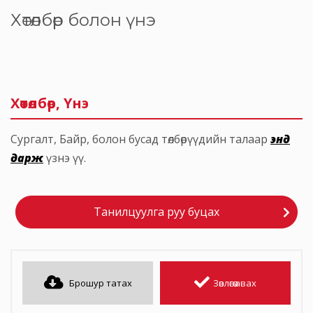
Хөтөлбөр болон үнэ
Хөтөлбөр, Үнэ
Сургалт, Байр, болон бусад төлбөрүүдийн талаар
энд
дарж
үзнэ үү.
Танилцуулга руу буцах
Брошур татах
Зөвлөгөө авах