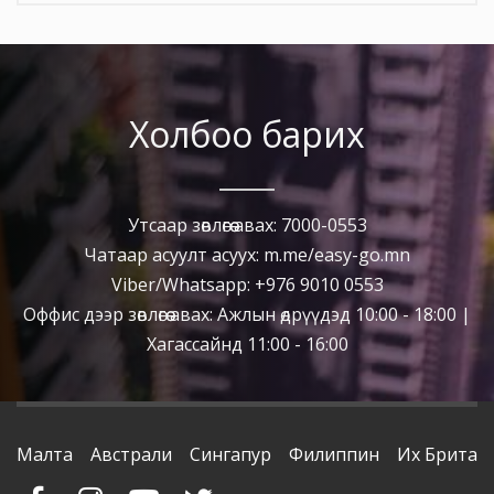
Холбоо барих
Утсаар зөвлөгөө авах: 7000-0553
Чатаар асуулт асуух: m.me/easy-go.mn
Viber/Whatsapp: +976 9010 0553
Оффис дээр зөвлөгөө авах: Ажлын өдрүүдэд 10:00 - 18:00 |
Хагассайнд 11:00 - 16:00
Малта
Австрали
Сингапур
Филиппин
Их Британ