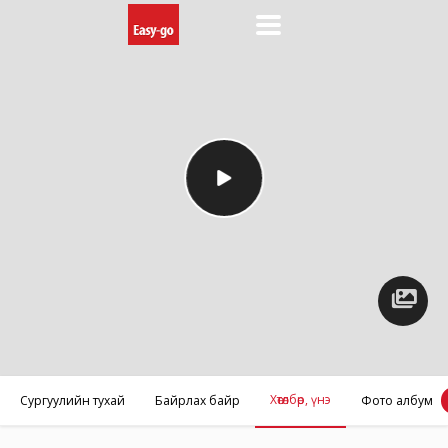
Фото
албум
Хөтөлбөр, үнэ
Сургуулийн тухай
Байрлах байр
Фото албум