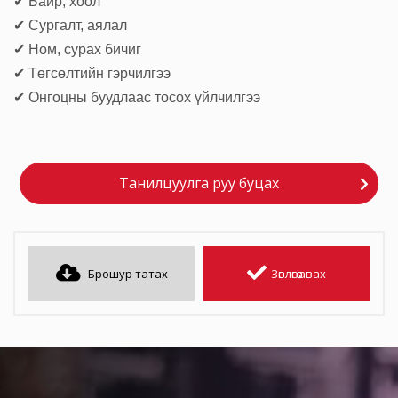
✔ Байр, хоол
✔ Сургалт, аялал
✔ Ном, сурах бичиг
✔ Төгсөлтийн гэрчилгээ
✔ Онгоцны буудлаас тосох үйлчилгээ
Танилцуулга руу буцах
Брошур татах
Зөвлөгөө авах