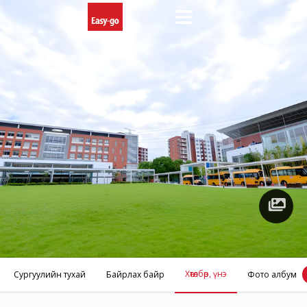
Фото
албум
Хөтөлбөр, үнэ
Сургуулийн тухай
Байрлах байр
Фото албум