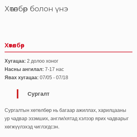
Хөтөлбөр болон үнэ
Хөтөлбөр
Хугацаа:
2 долоо хоног
Насны ангилал:
7-17 нас
Явах хугацаа:
07/05 - 07/18
Сургалт
Сургалтын хөтөлбөр нь багаар ажиллах, харилцааны
ур чадвар эзэмших, англи/хятад хэлээр ярих чадварыг
хөгжүүлэхэд чиглэгдсэн.