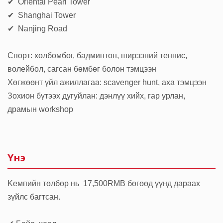
✔ Oriental Pearl Tower
✔ Shanghai Tower
✔ Nanjing Road
Спорт: хөлбөмбөг, бадминтон, ширээний теннис,
волейбол, сагсан бөмбөг болон тэмцээн
Хөгжөөнт үйл ажиллагаа: scavenger hunt, аха тэмцээн
Зохион бүтээх дугуйлан: дэнлүү хийх, гар урлан,
драмын workshop
Үнэ
Kемпийн төлбөр нь 17,500RMB бөгөөд үүнд дараах
зүйлс багтсан.