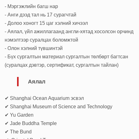
- Мэргэжлийн багш нар
- Анги дээд тал нь 17 сурагчтай
- Долоо хоногт 15 цаг хэлний хичээл
- Аялал, үйл ажиллагаанд англи-хятад хосолсон орчинд
нэмэлтээр суралцах боломжтой
- Олон хэлний түвшинтэй
- Бүх сургалтын материал сургалтын төлбөрт багтсан
(суралцах дэвтэр, сертификат, сургалтын тайлан)
Аялал
✔ Shanghai Ocean Aquarium эсвэл
✔ Shanghai Museum of Science and Technology
✔ Yu Garden
✔ Jade Buddha Temple
✔ The Bund