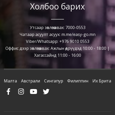
Холбоо барих
Утсаар зөвлөгөө авах: 7000-0553
Чатаар асуулт асуух: m.me/easy-go.mn
Viber/Whatsapp: +976 9010 0553
Оффис дээр зөвлөгөө авах: Ажлын өдрүүдэд 10:00 - 18:00 |
Хагассайнд 11:00 - 16:00
Малта
Австрали
Сингапур
Филиппин
Их Британ