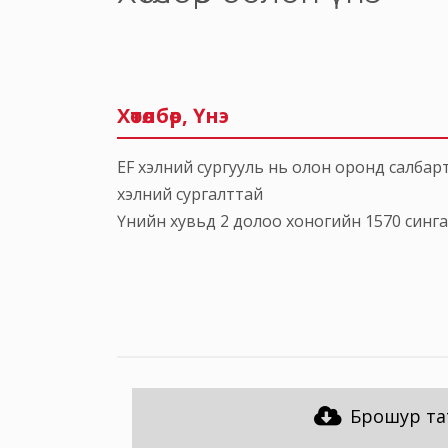
Хөтөлбөр, Үнэ
EF хэлний сургууль нь олон оронд салбарта
хэлний сургалттай
Үнийн хувьд 2 долоо хоногийн 1570 сингап
Брошур та