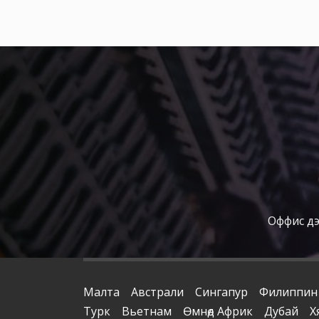
Оффис дээ
Малта
Австрали
Сингапур
Филиппин
Турк
Вьетнам
Өмнөд Африк
Дубай
Х