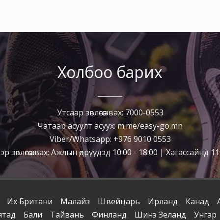
Холбоо барих
Утсаар зөвлөгөө авах: 7000-0553
Чатаар асуулт асуух: m.me/easy-go.mn
Viber/Whatsapp: +976 9010 0553
р зөвлөгөө авах: Ажлын өдрүүдэд 10:00 - 18:00 | Хагассайнд 11:
Их Британи
Малайз
Швейцарь
Ирланд
Канад
ятад
Бали
Тайвань
Финланд
Шинэ Зеланд
Унгар