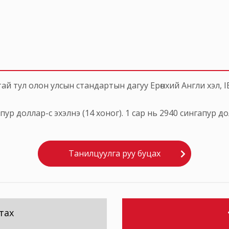
й тул олон улсын стандартын дагуу Ерөнхий Англи хэл, IE
ур доллар-с эхэлнэ (14 хоног). 1 сар нь 2940 сингапур д
Танилцуулга руу буцах
тах