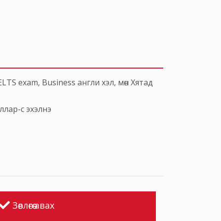
LTS exam, Business англи хэл, мөн Хятад
оллар-с эхэлнэ
Зөвлөгөө авах