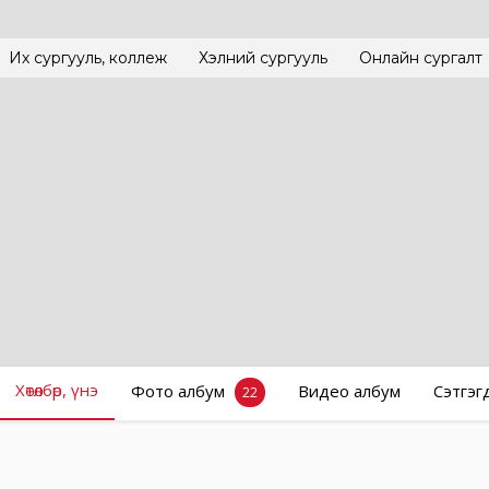
Их сургууль, коллеж
Хэлний сургууль
Онлайн сургалт
Хөтөлбөр, үнэ
Фото албум
Видео албум
Сэтгэг
22