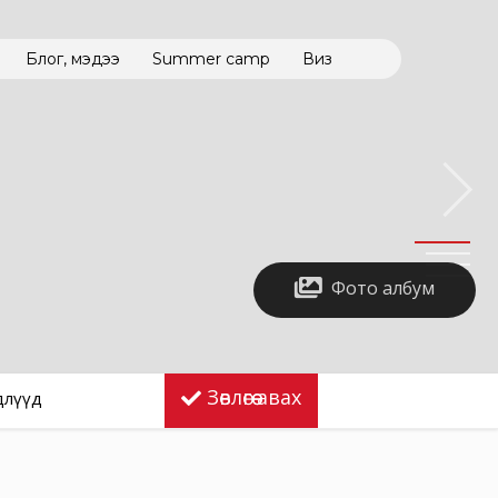
Блог, мэдээ
Summer camp
Виз
Фото албум
Зөвлөгөө авах
длүүд