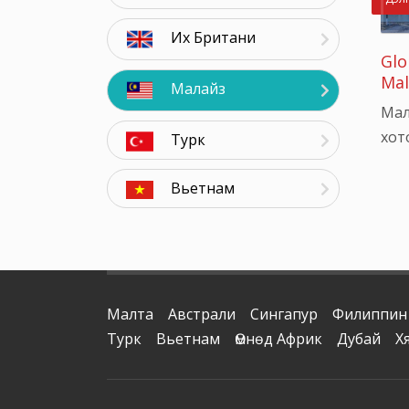
Их Британи
Glo
Mal
Малайз
Мал
хото
Турк
Вьетнам
Малта
Австрали
Сингапур
Филиппин
Турк
Вьетнам
Өмнөд Африк
Дубай
Х