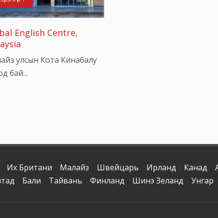
bal English Centre,
aysia
айз улсын Кота Кинабалу
д бай...
Их Британи
Малайз
Швейцарь
Ирланд
Канад
ятад
Бали
Тайвань
Финланд
Шинэ Зеланд
Унгар