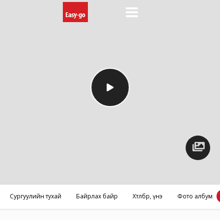
Фото
албум
Сургуулийн тухай
Байрлах байр
Хөтөлбөр, үнэ
Фото албум