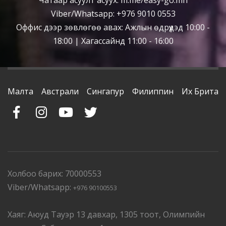
Чатаар асуулт асуух: m.me/easy-go.mn
Viber/Whatsapp: +976 9010 0553
Оффис дээр зөвлөгөө авах: Ажлын өдрүүдэд 10:00 -
18:00 | Хагассайнд 11:00 - 16:00
Малта
Австрали
Сингапур
Филиппин
Их Британ
Холбоо барих: 70000553
Viber/Whatsapp:
+976 90100553
Хаяг: Аюуд Тауэр 13 давхар, 1305 тоот, Олимпийн