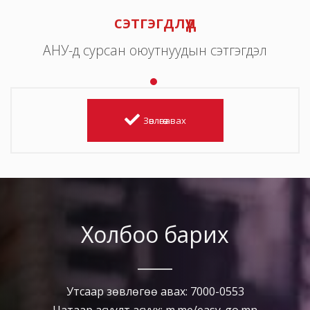
сэтгэгдлүүд
АНУ-д сурсан оюутнуудын сэтгэгдэл
Зөвлөгөө авах
Холбоо барих
Утсаар зөвлөгөө авах: 7000-0553