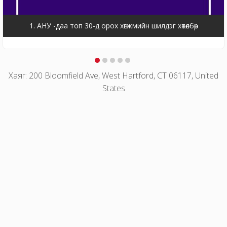
1. АНУ -даа топ 30-д орох хөгжмийн шилдэг хөтөлбөр
Хаяг: 200 Bloomfield Ave, West Hartford, CT 06117, United
States