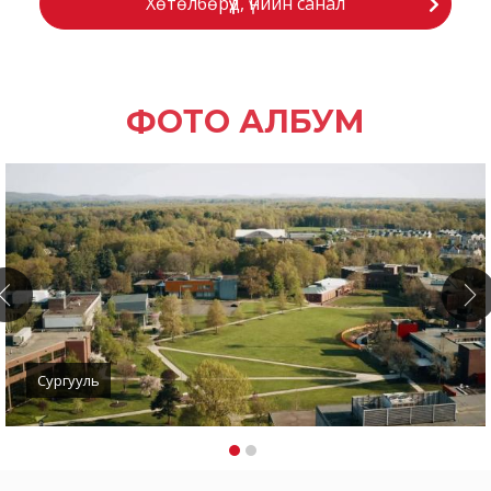
Хөтөлбөрүүд, үнийн санал
ФОТО АЛБУМ
Сургууль