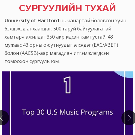
СУРГУУЛИЙН ТУХАЙ
University of Hartford
нь чанартай боловсон хүчин
бэлдэхэд анхаардаг. 500 гаруй байгуулагатай
хамтарч ажилдаг 350 акр үндсэн кампустай. 48
мужаас 43 орны оюутнуудыг элсүүлдэг (EAC/ABET)
болон (AACSB)-аар магадлан итгэмжлэгдсэн
томоохон сургууль юм.