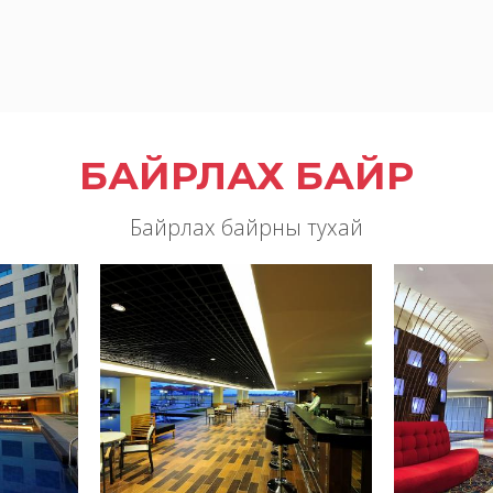
БАЙРЛАХ БАЙР
Байрлах байрны тухай