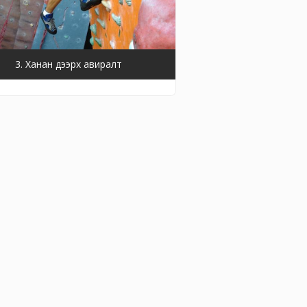
3. Ханан дээрх авиралт