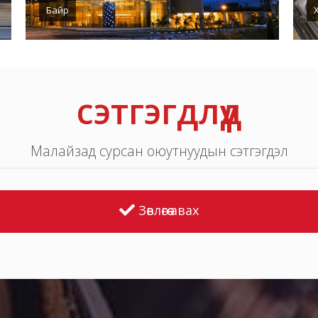
Байр
сэтгэгдлүүд
Малайзад сурсан оюутнуудын сэтгэгдэл
Зөвлөгөө авах