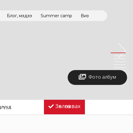
Блог, мэдээ
Summer camp
Виз
Фото албум
Зөвлөгөө авах
длүүд