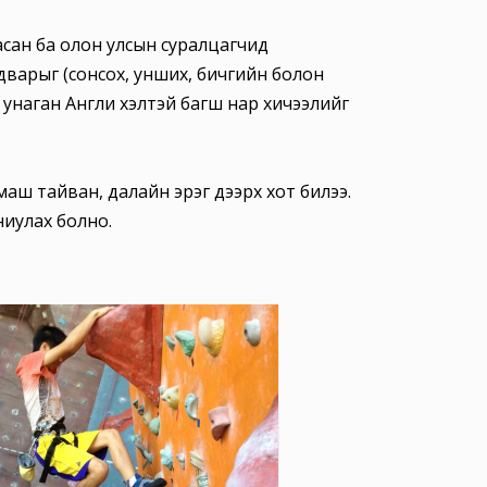
асан ба олон улсын суралцагчид
чадварыг (сонсох, унших, бичгийн болон
0% унаган Англи хэлтэй багш нар хичээлийг
маш тайван, далайн эрэг дээрх хот билээ.
ниулах болно.