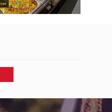
Хоол
Оюутнууд