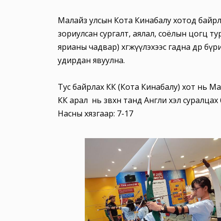
Малайз улсын Кота Кинабалу хотод байрла
зориулсан сургалт, аялал, соёлын цогц тур
ярианы чадвар) хөгжүүлэхээс гадна өдөр бү
удирдан явуулна.
Тус байрлах КК (Кота Кинабалу) хот нь Ма
КК арал нь зөвхөн танд Англи хэл суралц
Насны хязгаар: 7-17