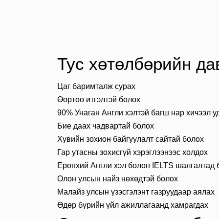
Тус хөтөлбөрийн дав
Цаг баримталж сурах
Өөртөө итгэлтэй болох
90% Унаган Англи хэлтэй багш нар хичээл 
Бие даах чадвартай болох
Хувийн зохион байгуулалт сайтай болох
Гар утасны зохисгүй хэрэглээнээс холдох
Ерөнхий Англи хэл болон IELTS шалгалтад б
Олон улсын найз нөхөдтэй болох
Малайз улсын үзэсгэлэнт газруудаар аялах​
Өдөр бүрийн үйл ажиллагаанд хамрагдах