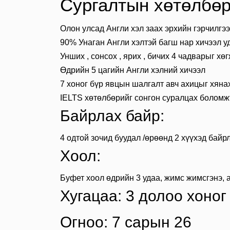
Сургалтын хөтөлбөр
Олон улсад Англи хэл заах эрхийн гэрчилгэ
90% Унаган Англи хэлтэй багш нар хичээл у
Унших , сонсох , ярих , бичих 4 чадварыг хө
Өдрийн 5 цагийн Англи хэлний хичээл
7 хоног бүр явцын шалгалт авч ахицыг хяна
IELTS хөтөлбөрийг сонгон суралцах боломжто
Байрлах байр:
4 одтой зочид буудал /өрөөнд 2 хүүхэд байр
Хоол:
Буфет хоол өдрийн 3 удаа, жимс жимсгэнэ, а
Хугацаа: 3 долоо хоног
Огноо: 7 сарын 26