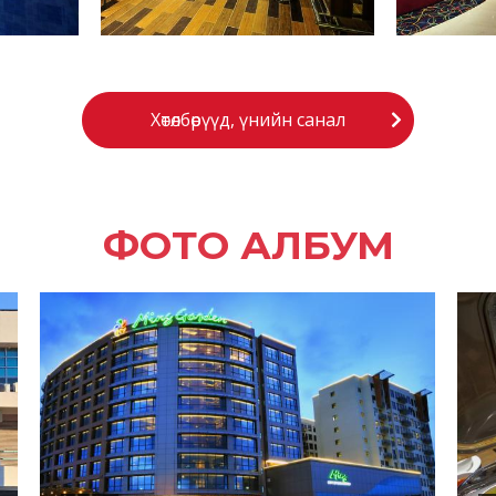
Хөтөлбөрүүд, үнийн санал
ФОТО АЛБУМ