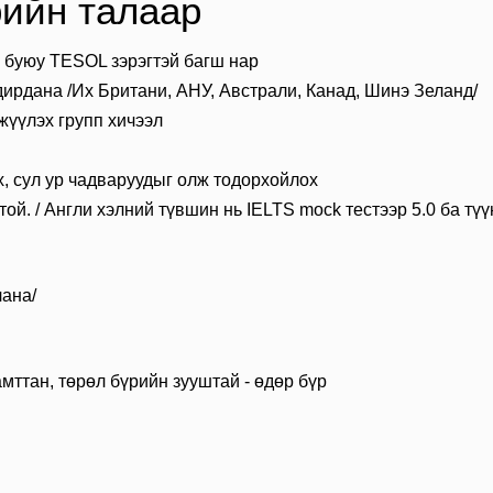
ийн талаар
э буюу TESOL зэрэгтэй багш нар
дирдана /Их Британи, АНУ, Австрали, Канад, Шинэ Зеланд/
гжүүлэх групп хичээл
х, сул ур чадваруудыг олж тодорхойлох
й. / Англи хэлний түвшин нь IELTS mock тестээр 5.0 ба түү
лана/
мттан, төрөл бүрийн зууштай - өдөр бүр