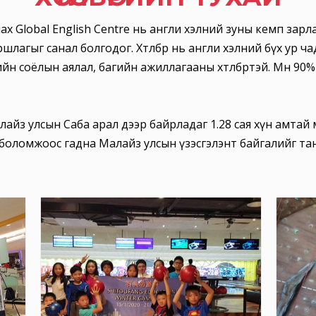
х Global English Centre нь англи хэлний зуны кемп зарл
шлагыг санал болгодог. Хөтөлбөр нь англи хэлний бүх ур 
рийн соёлын аялал, багийн ажиллагааны хөтөлбөртэй. Мөн 9
лайз улсын Саба арал дээр байрладаг 1.28 сая хүн амтай 
ах боломжоос гадна Малайз улсын үзэсгэлэнт байгалийг та