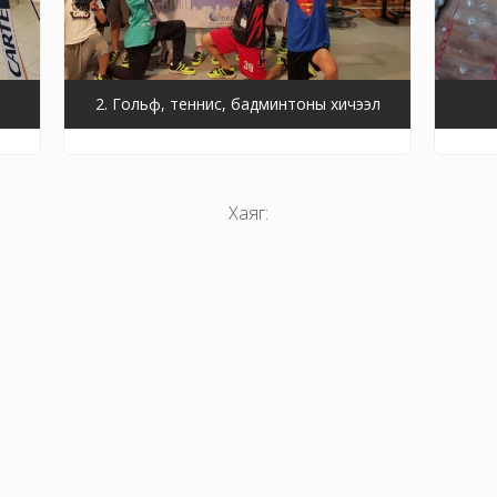
2. Гольф, теннис, бадминтоны хичээл
Хаяг: