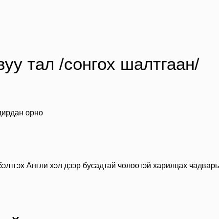
уу тал /сонгох шалтгаан/
удирдан орно
элтгэх Англи хэл дээр бусадтай чөлөөтэй харилцах чадвар