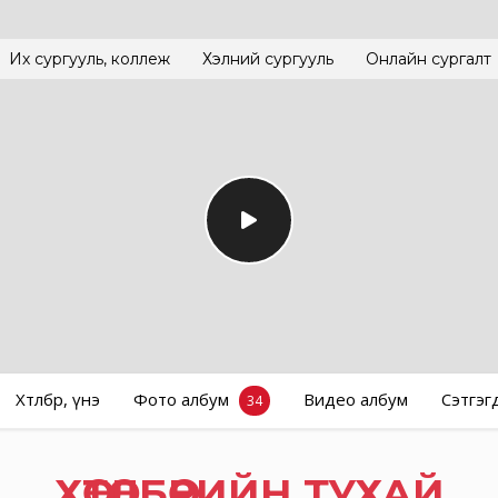
Их сургууль, коллеж
Хэлний сургууль
Онлайн сургалт
Хөтөлбөр, үнэ
Фото албум
Видео албум
Сэтгэг
34
ХӨТӨЛБӨРИЙН ТУХАЙ