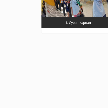
1. Суран харвалт