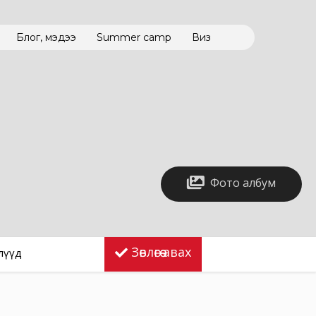
Блог, мэдээ
Summer camp
Виз
Фото албум
Зөвлөгөө авах
лүүд