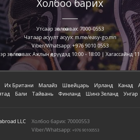
Холбоо барих
Утсаар зөвлөгөө авах: 7000-0553
Чатаар асуулт асуух: m.me/easy-go.mn
Viber/Whatsapp: +976 9010 0553
р зөвлөгөө авах: Ажлын өдрүүдэд 10:00 - 18:00 | Хагассайнд 11:
Их Британи
Малайз
Швейцарь
Ирланд
Канад
ятад
Бали
Тайвань
Финланд
Шинэ Зеланд
Унгар
 abroad LLC
Холбоо барих: 70000553
Viber/Whatsapp:
+976 90100553