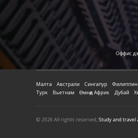
Оффис дээ
Малта
Австрали
Сингапур
Филиппин
Турк
Вьетнам
Өмнөд Африк
Дубай
Х
© 2026 All rights reserved,
Study and travel