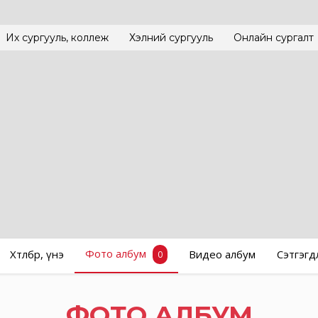
Их сургууль, коллеж
Хэлний сургууль
Онлайн сургалт
Фото албум
Хөтөлбөр, үнэ
Видео албум
Сэтгэгд
0
ФОТО АЛБУМ