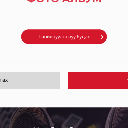
Танилцуулга руу буцах
тах