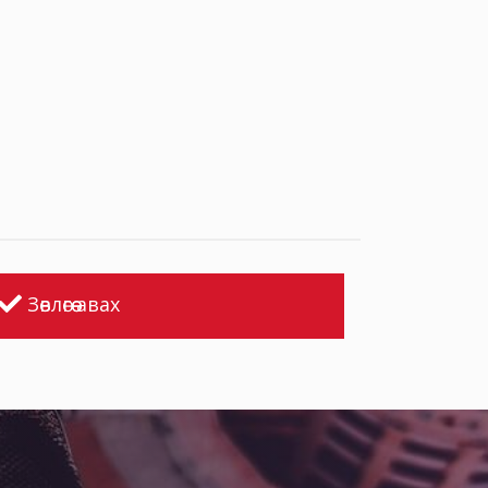
Зөвлөгөө авах